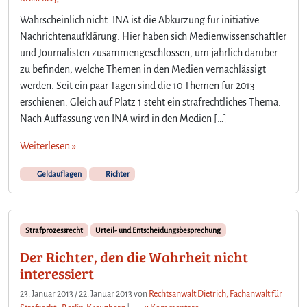
a
n
Wahrscheinlich nicht. INA ist die Abkürzung für initiative
d
Nachrichtenaufklärung. Hier haben sich Medienwissenschaftler
l
und Journalisten zusammengeschlossen, um jährlich darüber
u
zu befinden, welche Themen in den Medien vernachlässigt
n
werden. Seit ein paar Tagen sind die 10 Themen für 2013
g
erschienen. Gleich auf Platz 1 steht ein strafrechtliches Thema.
Nach Auffassung von INA wird in den Medien […]
Weiterlesen »
Geldauflagen
Richter
Strafprozessrecht
Urteil- und Entscheidungsbesprechung
Der Richter, den die Wahrheit nicht
interessiert
23. Januar 2013
/
22. Januar 2013
von
Rechtsanwalt Dietrich, Fachanwalt für