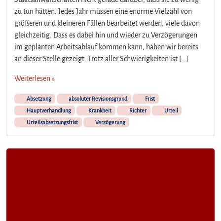
r
zu tun hätten. Jedes Jahr müssen eine enorme Vielzahl von
t
größeren und kleineren Fällen bearbeitet werden, viele davon
e
i
gleichzeitig. Dass es dabei hin und wieder zu Verzögerungen
l
im geplanten Arbeitsablauf kommen kann, haben wir bereits
s
an dieser Stelle gezeigt. Trotz aller Schwierigkeiten ist […]
a
b
Weiterlesen »
s
e
Absetzung
absoluter Revisionsgrund
Frist
t
Hauptverhandlung
Krankheit
Richter
Urteil
z
Urteilsabsetzungsfrist
Verzögerung
u
n
g
k
a
n
n
w
i
c