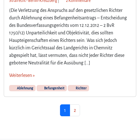
z
Strafrecht - Berlin-Kreuzberg
|
2 Kommentare
u
(Die Verletzung des Anspruchs auf den gesetzlichen Richter
D
durch Ablehnung eines Befangenheitsantrags – Entscheidung
e
des Bundesverfassungsgerichts vom 12.12.2012 – 2 BvR
r
1750/12) Unparteilichkeit und Objektivität, dies sollten
R
i
Haupteigenschaften eines Richters sein. Was sich jedoch
c
kürzlich im Gerichtssaal des Landgerichts in Chemnitz
h
abgespielt hat, lässt vermuten, dass nicht jeder Richter diese
t
gebotene Neutralität für die Ausübung […]
e
r
Weiterlesen »
,
d
Ablehnung
Befangenheit
Richter
e
n
d
Seitennavigation
Aktuelle Seite
Seite
1
2
i
e
W
a
h