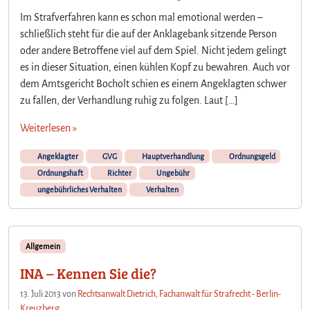
f
Im Strafverfahren kann es schon mal emotional werden –
ü
schließlich steht für die auf der Anklagebank sitzende Person
h
oder andere Betroffene viel auf dem Spiel. Nicht jedem gelingt
r
es in dieser Situation, einen kühlen Kopf zu bewahren. Auch vor
u
n
dem Amtsgericht Bocholt schien es einem Angeklagten schwer
g
zu fallen, der Verhandlung ruhig zu folgen. Laut […]
e
i
Weiterlesen »
n
e
Angeklagter
GVG
Hauptverhandlung
Ordnungsgeld
r
Ordnungshaft
Richter
Ungebühr
H
ungebührliches Verhalten
Verhalten
a
u
p
t
Allgemein
v
INA – Kennen Sie die?
e
r
13. Juli 2013
von
Rechtsanwalt Dietrich, Fachanwalt für Strafrecht - Berlin-
h
Kreuzberg