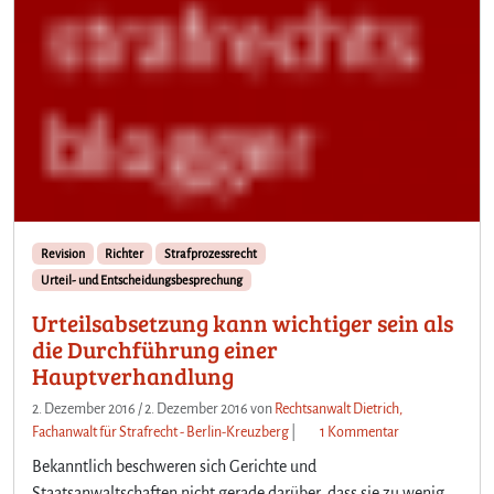
Revision
Richter
Strafprozessrecht
Urteil- und Entscheidungsbesprechung
Urteilsabsetzung kann wichtiger sein als
die Durchführung einer
Hauptverhandlung
2. Dezember 2016
/
2. Dezember 2016
von
Rechtsanwalt Dietrich,
z
Fachanwalt für Strafrecht - Berlin-Kreuzberg
|
1 Kommentar
u
Bekanntlich beschweren sich Gerichte und
U
Staatsanwaltschaften nicht gerade darüber, dass sie zu wenig