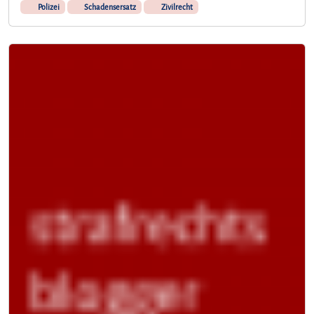
Polizei
Schadensersatz
Zivilrecht