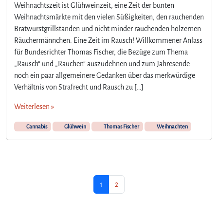
Weihnachtszeit ist Glühweinzeit, eine Zeit der bunten
Weihnachtsmärkte mit den vielen Süßigkeiten, den rauchenden
Bratwurstgrillständen und nicht minder rauchenden hölzernen
Räuchermännchen. Eine Zeit im Rausch! Willkommener Anlass
für Bundesrichter Thomas Fischer, die Bezüge zum Thema
„Rausch“ und „Rauchen“ auszudehnen und zum Jahresende
noch ein paar allgemeinere Gedanken über das merkwürdige
Verhältnis von Strafrecht und Rausch zu […]
Weiterlesen »
Cannabis
Glühwein
Thomas Fischer
Weihnachten
Seitennavigation
Aktuelle Seite
Seite
1
2