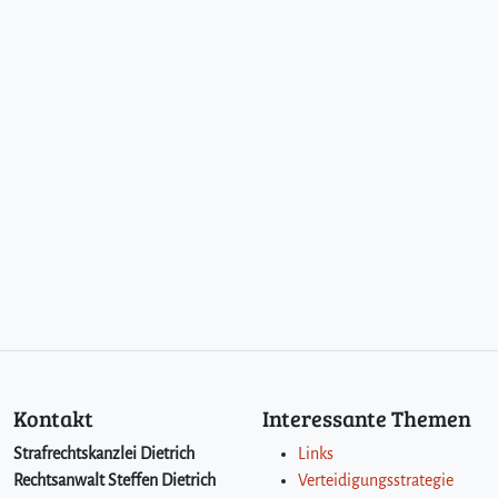
h
s
b
e
i
d
e
r
U
n
t
r
e
u
e
Kontakt
Interessante Themen
Strafrechtskanzlei Dietrich
Links
Rechtsanwalt Steffen Dietrich
Verteidigungsstrategie