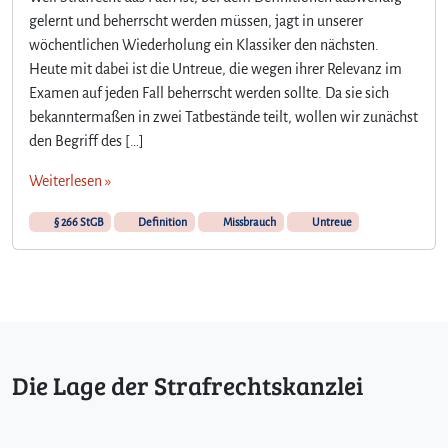
D
gelernt und beherrscht werden müssen, jagt in unserer
a
wöchentlichen Wiederholung ein Klassiker den nächsten.
s
Heute mit dabei ist die Untreue, die wegen ihrer Relevanz im
M
e
Examen auf jeden Fall beherrscht werden sollte. Da sie sich
r
bekanntermaßen in zwei Tatbestände teilt, wollen wir zunächst
k
den Begriff des […]
m
a
Weiterlesen »
l
d
§ 266 StGB
Definition
Missbrauch
Untreue
e
s
M
i
s
s
b
Die Lage der Strafrechtskanzlei
r
a
u
c