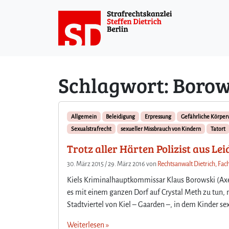
Weiter zum Inhalt
Schlagwort:
Borow
Allgemein
Beleidigung
Erpressung
Gefährliche Körper
Sexualstrafrecht
sexueller Missbrauch von Kindern
Tatort
Trotz aller Härten Polizist aus Le
30. März 2015
/
29. März 2016
von
Rechtsanwalt Dietrich, Fac
Kiels Kriminalhauptkommissar Klaus Borowski (Axel 
es mit einem ganzen Dorf auf Crystal Meth zu tun, n
Stadtviertel von Kiel – Gaarden –, in dem Kinder 
Weiterlesen »