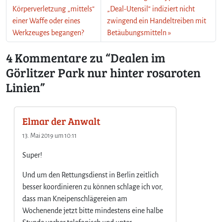
n
Körperverletzung „mittels“
„Deal-Utensil“ indiziert nicht
i
einer Waffe oder eines
zwingend ein Handeltreiben mit
e
Werkzeuges begangen?
Betäubungsmitteln
n
4 Kommentare zu “Dealen im
Görlitzer Park nur hinter rosaroten
Linien”
Elmar der Anwalt
13. Mai 2019 um 10:11
Super!
Und um den Rettungsdienst in Berlin zeitlich
besser koordinieren zu können schlage ich vor,
dass man Kneipenschlägereien am
Wochenende jetzt bitte mindestens eine halbe