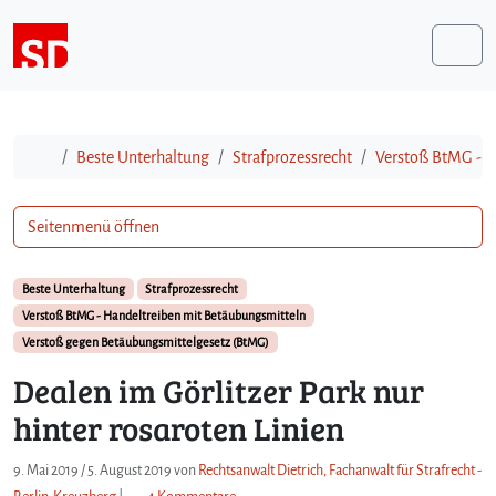
Weiter zum Inhalt
Me
Start
Beste Unterhaltung
Strafprozessrecht
Verstoß BtMG - H
Seitenmenü öffnen
Beste Unterhaltung
Strafprozessrecht
Verstoß BtMG - Handeltreiben mit Betäubungsmitteln
Verstoß gegen Betäubungsmittelgesetz (BtMG)
Dealen im Görlitzer Park nur
hinter rosaroten Linien
9. Mai 2019
/
5. August 2019
von
Rechtsanwalt Dietrich, Fachanwalt für Strafrecht -
z