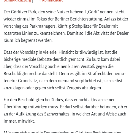
Berlin-Kreuzberg
|
4 Kommentare
u
Der Görlitzer Park, den seine Nutzer liebevoll „Görli“ nennen, steht
D
e
wieder einmal im Fokus der Berliner Berichterstattung. Anlass ist der
a
Vorschlag des Parkmanagers, künftig Stehplätze für Dealer mit
l
rosaroten Linien zu kennzeichnen. Damit soll die Aktivität der Dealer
e
räumlich begrenzt werden.
n
i
Dass der Vorschlag in vielerlei Hinsicht kritikwürdig ist, hat die
m
bisherige mediale Debatte deutlich gemacht. Zu kurz kam dabei
G
aber, dass der Vorschlag auch einen klaren Verstoß gegen die
ö
Beschuldigtenrechte darstellt. Denn es gilt im Strafrecht der nemo-
r
l
tenetur-Grundsatz, nach dem niemand verpflichtet ist, sich selbst
i
anzuklagen oder gegen sich selbst Zeugnis abzulegen.
t
z
Für den Beschuldigten heißt dies, dass er nicht aktiv an seiner
e
Überführung mitwirken muss. Er darf selbst darüber befinden, ob er
r
an der Aufklärung des Sachverhaltes, in welcher Art und Weise auch
P
immer, mitwirkt.
a
r
Müssten sich nun alle Drogendealer im Görlitzer Park hinter eine