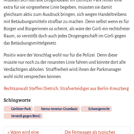
k
extra für sie vorgesehene Linie begeben, müssten sie damit
n
gleichsam aktiv zum Ausdruck bringen, sich wegen Handeltreibens
u
mit Betäubungsmitteln strafbar zu machen. Denn selbst wenn es für
r
Bürger und Bürgerinnen so scheint, als wäre der Görli ein rechtsfreier
h
i
Raum, so verstößt doch auch jedes Drogengeschäft im Görli gegen
n
das Betäubungsmittelgesetz.
t
e
Positiv wäre der Vorschlag wohl nur für die Polizei. Denn diese
r
müsste nur noch zu der rosaroten Linie fahren und könnte dort alle
r
Verdächtigen abholen. Straffreiheit wird ihnen der Parkmanager
o
wohl nicht versprechen können.
s
a
Rechtsanwalt Steffen Dietrich, Strafverteidiger aus Berlin-Kreuzberg
r
o
Schlagworte
t
Görlitzer Park
Nemo-tenetur-Grundsatz
Schweigerecht
e
Verstoß gegen BtmG
n
L
i
Wann wird eine
Die Feinwaage als typisches