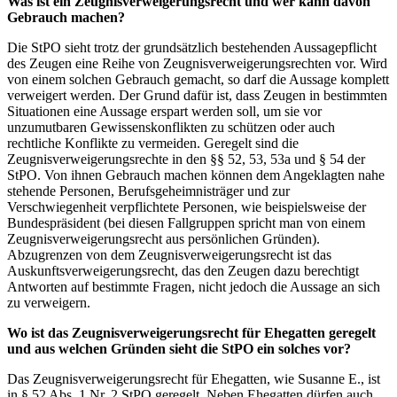
Was ist ein Zeugnisverweigerungsrecht und wer kann davon
Gebrauch machen?
Die StPO sieht trotz der grundsätzlich bestehenden Aussagepflicht
des Zeugen eine Reihe von Zeugnisverweigerungsrechten vor. Wird
von einem solchen Gebrauch gemacht, so darf die Aussage komplett
verweigert werden. Der Grund dafür ist, dass Zeugen in bestimmten
Situationen eine Aussage erspart werden soll, um sie vor
unzumutbaren Gewissenskonflikten zu schützen oder auch
rechtliche Konflikte zu vermeiden. Geregelt sind die
Zeugnisverweigerungsrechte in den §§ 52, 53, 53a und § 54 der
StPO. Von ihnen Gebrauch machen können dem Angeklagten nahe
stehende Personen, Berufsgeheimnisträger und zur
Verschwiegenheit verpflichtete Personen, wie beispielsweise der
Bundespräsident (bei diesen Fallgruppen spricht man von einem
Zeugnisverweigerungsrecht aus persönlichen Gründen).
Abzugrenzen von dem Zeugnisverweigerungsrecht ist das
Auskunftsverweigerungsrecht, das den Zeugen dazu berechtigt
Antworten auf bestimmte Fragen, nicht jedoch die Aussage an sich
zu verweigern.
Wo ist das Zeugnisverweigerungsrecht für Ehegatten geregelt
und aus welchen Gründen sieht die StPO ein solches vor?
Das Zeugnisverweigerungsrecht für Ehegatten, wie Susanne E., ist
in § 52 Abs. 1 Nr. 2 StPO geregelt. Neben Ehegatten dürfen auch