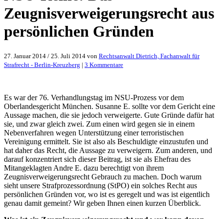
Zeugnisverweigerungsrecht aus
persönlichen Gründen
27. Januar 2014
/
25. Juli 2014
von
Rechtsanwalt Dietrich, Fachanwalt für
zu
Strafrecht - Berlin-Kreuzberg
|
3 Kommentare
NSU-
Reihe:
Das
Zeugnisverweigerungsrecht
Es war der 76. Verhandlungstag im NSU-Prozess vor dem
aus
Oberlandesgericht München. Susanne E. sollte vor dem Gericht eine
persönlichen
Aussage machen, die sie jedoch verweigerte. Gute Gründe dafür hat
Gründen
sie, und zwar gleich zwei. Zum einen wird gegen sie in einem
Nebenverfahren wegen Unterstützung einer terroristischen
Vereinigung ermittelt. Sie ist also als Beschuldigte einzustufen und
hat daher das Recht, die Aussage zu verweigern. Zum anderen, und
darauf konzentriert sich dieser Beitrag, ist sie als Ehefrau des
Mitangeklagten Andre E. dazu berechtigt von ihrem
Zeugnisverweigerungsrecht Gebrauch zu machen. Doch warum
sieht unsere Strafprozessordnung (StPO) ein solches Recht aus
persönlichen Gründen vor, wo ist es geregelt und was ist eigentlich
genau damit gemeint? Wir geben Ihnen einen kurzen Überblick.