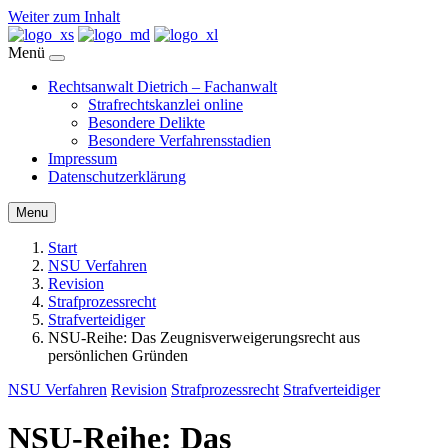
Weiter zum Inhalt
Menü
Rechtsanwalt Dietrich – Fachanwalt
Strafrechtskanzlei online
Besondere Delikte
Besondere Verfahrensstadien
Impressum
Datenschutzerklärung
Menu
Start
NSU Verfahren
Revision
Strafprozessrecht
Strafverteidiger
NSU-Reihe: Das Zeugnisverweigerungsrecht aus
persönlichen Gründen
NSU Verfahren
Revision
Strafprozessrecht
Strafverteidiger
NSU-Reihe: Das