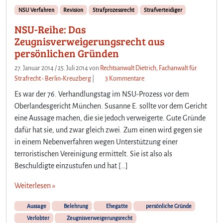
NSU Verfahren
Revision
Strafprozessrecht
Strafverteidiger
NSU-Reihe: Das
Zeugnisverweigerungsrecht aus
persönlichen Gründen
27. Januar 2014
/
25. Juli 2014
von
Rechtsanwalt Dietrich, Fachanwalt für
z
Strafrecht - Berlin-Kreuzberg
|
3 Kommentare
u
Es war der 76. Verhandlungstag im NSU-Prozess vor dem
N
Oberlandesgericht München. Susanne E. sollte vor dem Gericht
S
eine Aussage machen, die sie jedoch verweigerte. Gute Gründe
U
dafür hat sie, und zwar gleich zwei. Zum einen wird gegen sie
-
R
in einem Nebenverfahren wegen Unterstützung einer
e
terroristischen Vereinigung ermittelt. Sie ist also als
i
Beschuldigte einzustufen und hat […]
h
e
Weiterlesen »
:
D
Aussage
Belehrung
Ehegatte
persönliche Gründe
a
Verlobter
Zeugnisverweigerungsrecht