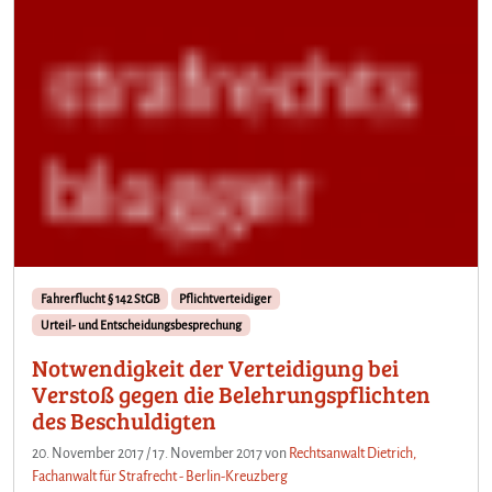
Fahrerflucht § 142 StGB
Pflichtverteidiger
Urteil- und Entscheidungsbesprechung
Notwendigkeit der Verteidigung bei
Verstoß gegen die Belehrungspflichten
des Beschuldigten
20. November 2017
/
17. November 2017
von
Rechtsanwalt Dietrich,
Fachanwalt für Strafrecht - Berlin-Kreuzberg