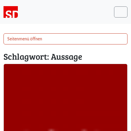
Weiter zum Inhalt
Me
Seitenmenü öffnen
Schlagwort:
Aussage