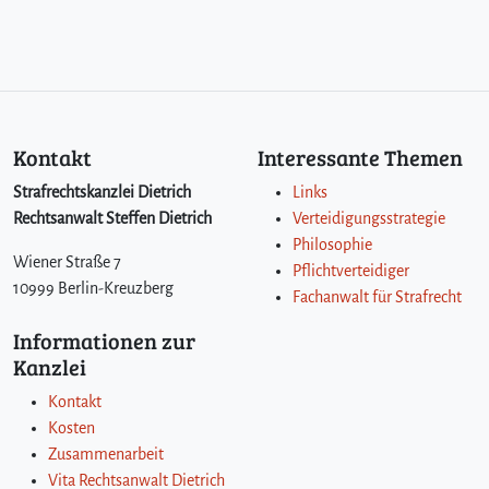
e
c
h
t
a
u
Kontakt
Interessante Themen
s
p
Strafrechtskanzlei Dietrich
Links
e
Rechtsanwalt Steffen Dietrich
Verteidigungsstrategie
r
Philosophie
s
Wiener Straße 7
Pflichtverteidiger
ö
10999 Berlin-Kreuzberg
n
Fachanwalt für Strafrecht
l
Informationen zur
i
Kanzlei
c
h
Kontakt
e
Kosten
n
Zusammenarbeit
G
r
Vita Rechtsanwalt Dietrich