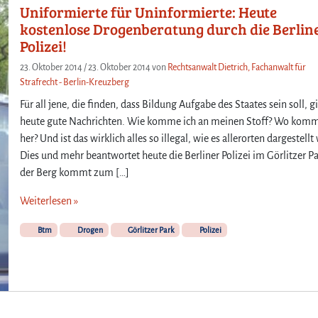
t
Uniformierte für Uninformierte: Heute
e
kostenlose Drogenberatung durch die Berlin
r
Polizei!
r
o
23. Oktober 2014
/
23. Oktober 2014
von
Rechtsanwalt Dietrich, Fachanwalt für
s
Strafrecht - Berlin-Kreuzberg
a
Für all jene, die finden, dass Bildung Aufgabe des Staates sein soll, g
r
heute gute Nachrichten. Wie komme ich an meinen Stoff? Wo komm
o
her? Und ist das wirklich alles so illegal, wie es allerorten dargestellt
t
Dies und mehr beantwortet heute die Berliner Polizei im Görlitzer Pa
e
n
der Berg kommt zum […]
L
Weiterlesen »
i
n
i
Btm
Drogen
Görlitzer Park
Polizei
e
n