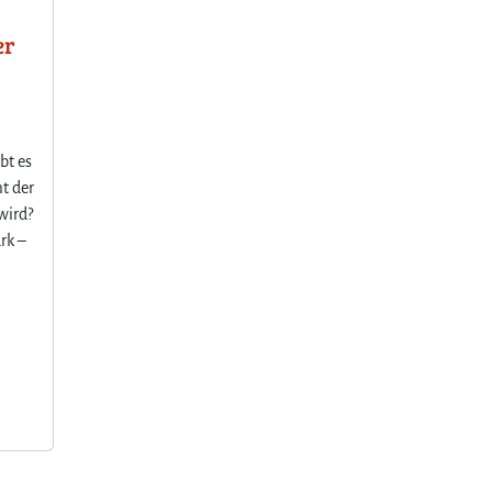
er
ibt es
t der
 wird?
rk –