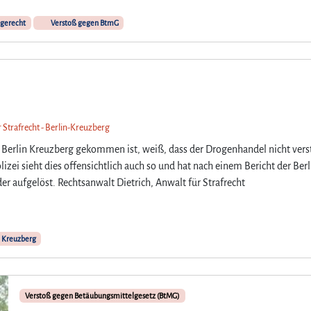
i
gerecht
Verstoß gegen BtmG
m
G
ö
r
l
i
t
r Strafrecht - Berlin-Kreuzberg
z
e
n Berlin Kreuzberg gekommen ist, weiß, dass der Drogenhandel nicht vers
r
lizei sieht dies offensichtlich auch so und hat nach einem Bericht der Berl
P
r aufgelöst. Rechtsanwalt Dietrich, Anwalt für Strafrecht
a
r
k
n
Kreuzberg
u
r
h
i
Verstoß gegen Betäubungsmittelgesetz (BtMG)
n