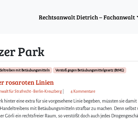
Rechtsanwalt Dietrich – Fachanwalt
zer Park
deltreiben mit Betäubungsmitteln
Verstoß gegen Betäubungsmittelgesetz (BtMG)
er rosaroten Linien
z
nwalt für Strafrecht - Berlin-Kreuzberg
|
4 Kommentare
u
k hinter eine extra für sie vorgesehene Linie begeben, müssten sie damit
D
 Handeltreibens mit Betäubungsmitteln strafbar zu machen. Denn selbst
e
der Görli ein rechtsfreier Raum, so verstößt doch auch jedes Drogengesch
a
l
e
n