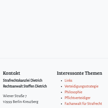
f
f
e
n
u
n
d
K
r
i
m
i
n
a
Kontakt
Interessante Themen
l
i
Strafrechtskanzlei Dietrich
Links
t
Rechtsanwalt Steffen Dietrich
Verteidigungsstrategie
ä
Philosophie
t
Wiener Straße 7
Pflichtverteidiger
10999 Berlin-Kreuzberg
Fachanwalt für Strafrecht