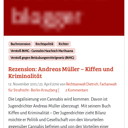
Buchrezension
Rechtspolitik
Richter
Verstoß BtMG - Cannabis Haschisch Marihuana
Verstoß gegen Betäubungsmittelgesetz (BtMG)
Rezension: Andreas Müller – Kiffen und
Kriminalität
12. November 2015
/
23. April 2016
von
Rechtsanwalt Dietrich, Fachanwalt
z
für Strafrecht - Berlin-Kreuzberg
|
2 Kommentare
u
Die Legalisierung von Cannabis wird kommen. Davon ist
R
Jugendrichter Andreas Müller überzeugt. Mit seinem Buch
e
Kiffen und Kriminalität – Der Jugendrichter zieht Bilanz
z
möchte er Politik und Gesellschaft von den Vorurteilen
e
n
gegenüber Cannabis befreien und von den Vorteilen einer