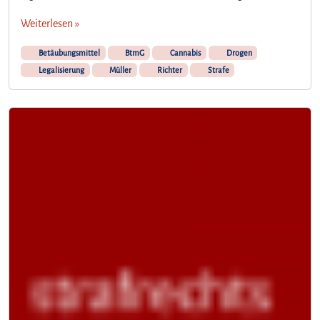
Weiterlesen »
Betäubungsmittel
BtmG
Cannabis
Drogen
Legalisierung
Müller
Richter
Strafe