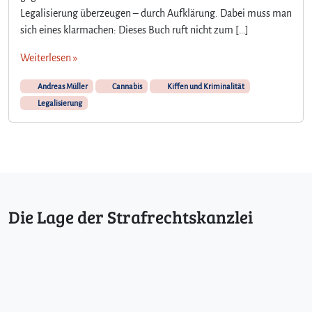
s
Legalisierung überzeugen – durch Aufklärung. Dabei muss man
i
sich eines klarmachen: Dieses Buch ruft nicht zum […]
o
n
Weiterlesen »
:
A
Andreas Müller
Cannabis
Kiffen und Kriminalität
n
Legalisierung
d
r
e
a
s
M
ü
Die Lage der Strafrechtskanzlei
l
l
e
r
–
K
i