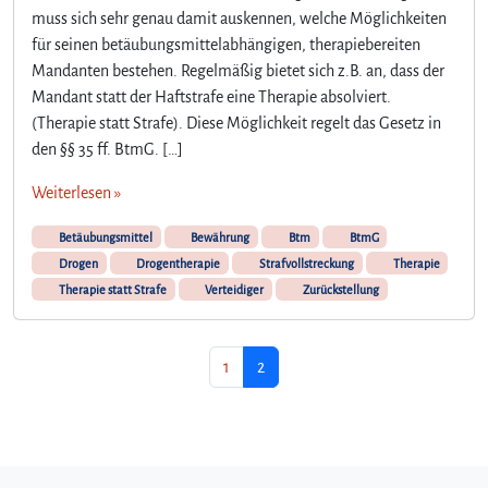
muss sich sehr genau damit auskennen, welche Möglichkeiten
f
für seinen betäubungsmittelabhängigen, therapiebereiten
d
e
Mandanten bestehen. Regelmäßig bietet sich z.B. an, dass der
n
Mandant statt der Haftstrafe eine Therapie absolviert.
r
(Therapie statt Strafe). Diese Möglichkeit regelt das Gesetz in
i
den §§ 35 ff. BtmG. […]
c
h
Weiterlesen »
t
i
Betäubungsmittel
Bewährung
Btm
BtmG
g
Drogen
Drogentherapie
Strafvollstreckung
Therapie
e
Therapie statt Strafe
Verteidiger
Zurückstellung
n
Z
e
Seitennavigation
Seite
Aktuelle Seite
1
2
i
t
p
u
n
k