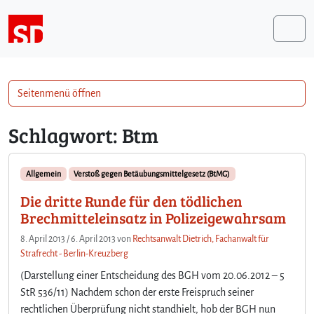
Weiter zum Inhalt
Me
Seitenmenü öffnen
Schlagwort:
Btm
Allgemein
Verstoß gegen Betäubungsmittelgesetz (BtMG)
Die dritte Runde für den tödlichen
Brechmitteleinsatz in Polizeigewahrsam
8. April 2013
/
6. April 2013
von
Rechtsanwalt Dietrich, Fachanwalt für
Strafrecht - Berlin-Kreuzberg
(Darstellung einer Entscheidung des BGH vom 20.06.2012 – 5
StR 536/11) Nachdem schon der erste Freispruch seiner
rechtlichen Überprüfung nicht standhielt, hob der BGH nun