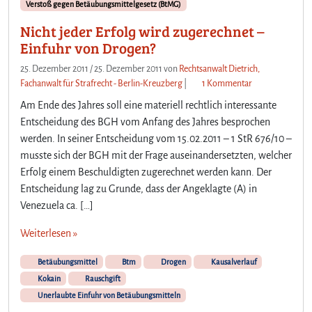
Verstoß gegen Betäubungsmittelgesetz (BtMG)
e
Nicht jeder Erfolg wird zugerechnet –
i
Einfuhr von Drogen?
K
o
25. Dezember 2011
/
25. Dezember 2011
von
Rechtsanwalt Dietrich,
k
z
Fachanwalt für Strafrecht - Berlin-Kreuzberg
|
1 Kommentar
a
u
i
Am Ende des Jahres soll eine materiell rechtlich interessante
N
n
Entscheidung des BGH vom Anfang des Jahres besprochen
i
k
werden. In seiner Entscheidung vom 15.02.2011 – 1 StR 676/10 –
c
o
musste sich der BGH mit der Frage auseinandersetzten, welcher
h
n
t
Erfolg einem Beschuldigten zugerechnet werden kann. Der
s
j
Entscheidung lag zu Grunde, dass der Angeklagte (A) in
u
e
Venezuela ca. […]
m
d
,
e
Weiterlesen »
b
r
e
E
Betäubungsmittel
Btm
Drogen
Kausalverlauf
i
r
d
Kokain
Rauschgift
f
e
Unerlaubte Einfuhr von Betäubungsmitteln
o
r