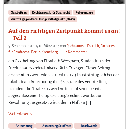
s
u
o
h
Gastbeitrag
Rechtsanwalt für Strafrecht
Referendare
l
r
Verstoß gegen Betäubungsmittelgesetz (BtMG)
u
v
t
Auf den richtigen Zeitpunkt kommt es an!
o
e
– Teil 2
n
F
D
a
9. September 2010
/
10. März 2014
von
Rechtsanwalt Dietrich, Fachanwalt
r
h
z
für Strafrecht - Berlin-Kreuzberg
|
1 Kommentar
o
r
u
g
ein Gastbeitrag von Elisabeth Weckbach, Studentin an der
u
A
e
Friedrich-Alexander-Universität in Erlangen Dieser Beitrag
n
u
n
erscheint in zwei Teilen: zu Teil 1 zu 2.) Es ist strittig, ob bei der
t
f
?
ü
fakultativen Anrechnung die Reststrafe des Verurteilten,
d
c
e
nachdem die Strafe zu zwei Dritteln auf seine bereits
h
n
abgeschlossene Therapiezeit angerechnet wurde, zur
t
r
Bewährung ausgesetzt wird oder in Haft zu […]
i
i
g
c
Weiterlesen »
k
h
e
t
Anrechnung
Aussetzung Strafrest
Beschwerde
i