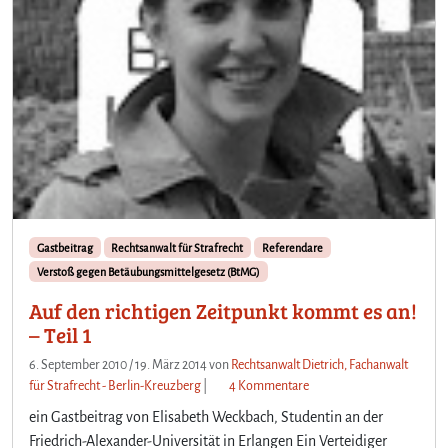
!
–
T
e
i
l
2
Gastbeitrag
Rechtsanwalt für Strafrecht
Referendare
Verstoß gegen Betäubungsmittelgesetz (BtMG)
Auf den richtigen Zeitpunkt kommt es an!
– Teil 1
6. September 2010
/
19. März 2014
von
Rechtsanwalt Dietrich, Fachanwalt
z
für Strafrecht - Berlin-Kreuzberg
|
4 Kommentare
u
ein Gastbeitrag von Elisabeth Weckbach, Studentin an der
A
Friedrich-Alexander-Universität in Erlangen Ein Verteidiger
u