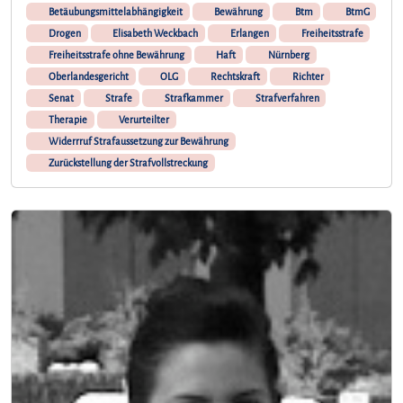
i
Betäubungsmittelabhängigkeit
Bewährung
Btm
BtmG
t
g
Drogen
Elisabeth Weckbach
Erlangen
Freiheitsstrafe
b
e
Freiheitsstrafe ohne Bewährung
Haft
Nürnberg
e
n
g
Oberlandesgericht
OLG
Rechtskraft
Richter
Z
r
Senat
Strafe
Strafkammer
Strafverfahren
e
ü
i
Therapie
Verurteilter
n
t
Widerrruf Strafaussetzung zur Bewährung
d
p
Zurückstellung der Strafvollstreckung
e
u
t
n
w
k
e
t
r
k
d
o
e
m
n
m
k
t
a
e
n
s
n
a
n