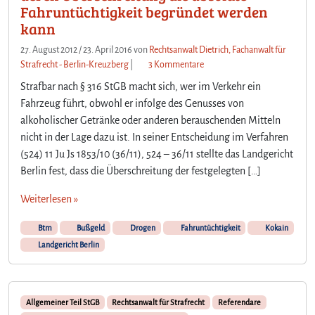
Fahruntüchtigkeit begründet werden
kann
27. August 2012
/
23. April 2016
von
Rechtsanwalt Dietrich, Fachanwalt für
z
Strafrecht - Berlin-Kreuzberg
|
3 Kommentare
u
Strafbar nach § 316 StGB macht sich, wer im Verkehr ein
K
Fahrzeug führt, obwohl er infolge des Genusses von
e
alkoholischer Getränke oder anderen berauschenden Mitteln
i
nicht in der Lage dazu ist. In seiner Entscheidung im Verfahren
n
e
(524) 11 Ju Js 1853/10 (36/11), 524 – 36/11 stellte das Landgericht
G
Berlin fest, dass die Überschreitung der festgelegten […]
r
e
Weiterlesen »
n
z
Btm
Bußgeld
Drogen
Fahruntüchtigkeit
Kokain
w
Landgericht Berlin
e
r
t
e
Allgemeiner Teil StGB
Rechtsanwalt für Strafrecht
Referendare
b