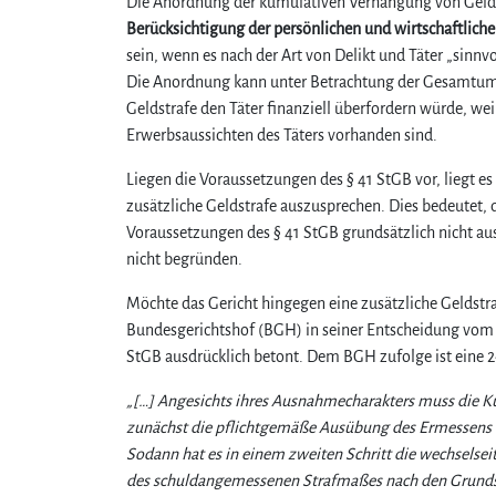
Die Anordnung der kumulativen Verhängung von Geld- u
Berücksichtigung der persönlichen und wirtschaftlichen
sein, wenn es nach der Art von Delikt und Täter „sinnvo
Die Anordnung kann unter Betrachtung der Gesamtumst
Geldstrafe den Täter finanziell überfordern würde, w
Erwerbsaussichten des Täters vorhanden sind.
Liegen die Voraussetzungen des § 41 StGB vor, liegt e
zusätzliche Geldstrafe auszusprechen. Dies bedeutet, d
Voraussetzungen des § 41 StGB grundsätzlich nicht a
nicht begründen.
Möchte das Gericht hingegen eine zusätzliche Geldstr
Bundesgerichtshof (BGH) in seiner Entscheidung vom 
StGB ausdrücklich betont. Dem BGH zufolge ist eine 2
„[…] Angesichts ihres Ausnahmecharakters muss die Ku
zunächst die pflichtgemäße Ausübung des Ermessens un
Sodann hat es in einem zweiten Schritt die wechselseit
des schuldangemessenen Strafmaßes nach den Grundsät