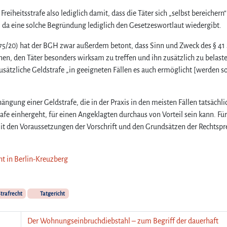
eiheitsstrafe also lediglich damit, dass die Täter sich „selbst bereichern“
in, da eine solche Begründung lediglich den Gesetzeswortlaut wiedergibt.
375/20) hat der BGH zwar außerdem betont, dass Sinn und Zweck des § 41
fnen, den Täter besonders wirksam zu treffen und ihn zusätzlich zu belast
sätzliche Geldstrafe „in geeigneten Fällen es auch ermöglicht [werden sol
hängung einer Geldstrafe, die in der Praxis in den meisten Fällen tatsächli
afe einhergeht, für einen Angeklagten durchaus von Vorteil sein kann. Für
h mit den Voraussetzungen der Vorschrift und den Grundsätzen der Rechtsp
ht in Berlin-Kreuzberg
trafrecht
Tatgericht
Der Wohnungseinbruchdiebstahl – zum Begriff der dauerhaft