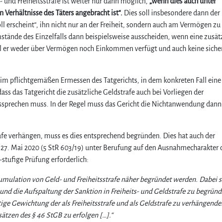
nd Freiheitsstrafe ist weiter nur dann möglich,
„wenn dies auch unter
 Verhältnisse des Täters angebracht ist“.
Dies soll insbesondere dann der 
ll erscheint“, ihn nicht nur an der Freiheit, sondern auch am Vermögen zu 
ände des Einzelfalls dann beispielsweise ausscheiden, wenn eine zusät
eil er weder über Vermögen noch Einkommen verfügt und auch keine siche
s im pflichtgemäßen Ermessen des Tatgerichts, in dem konkreten Fall eine
ass das Tatgericht die zusätzliche Geldstrafe auch bei Vorliegen der
ussprechen muss. In der Regel muss das Gericht die Nichtanwendung dann
afe verhängen, muss es dies entsprechend begründen. Dies hat auch der
27. Mai 2020 (5 StR 603/19) unter Berufung auf den Ausnahmecharakter d
-stufige Prüfung erforderlich:
mulation von Geld- und Freiheitsstrafe näher begründet werden. Dabei s
d die Aufspaltung der Sanktion in Freiheits- und Geldstrafe zu begründ
ige Gewichtung der als Freiheitsstrafe und als Geldstrafe zu verhängende
zen des § 46 StGB zu erfolgen […].“