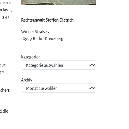
ich ist.
 lässt,
n § 41
Rechtsanwalt Steffen Dietrich
Wiener Straße 7
10999 Berlin-Kreuzberg
Kategorien
nur
en
Archiv
ichert
d die