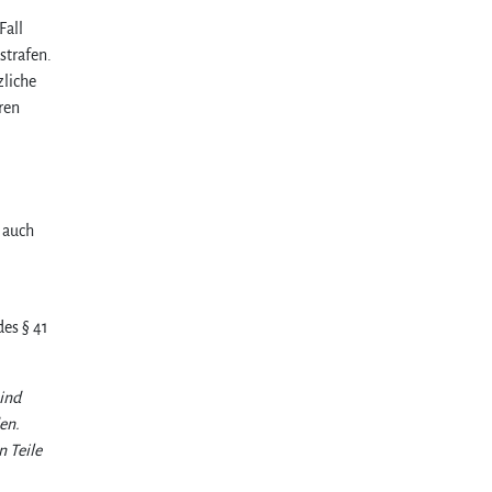
Fall
strafen.
zliche
ren
 auch
es § 41
ind
en.
n Teile