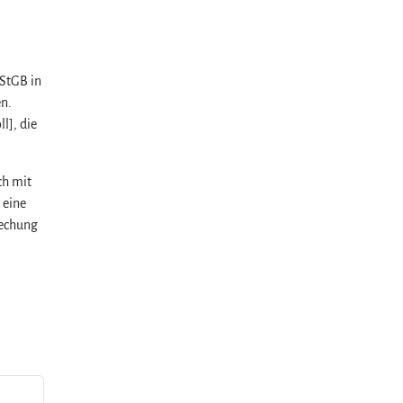
 StGB in
en.
l], die
ch mit
 eine
rechung