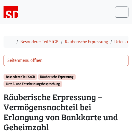
Weiter zum Inhalt
Me
Start
Besonderer Teil StGB
Räuberische Erpressung
Urteil- u
Seitenmenü öffnen
Besonderer Teil StGB
Räuberische Erpressung
Urteil- und Entscheidungsbesprechung
Räuberische Erpressung –
Vermögensnachteil bei
Erlangung von Bankkarte und
Geheimzahl