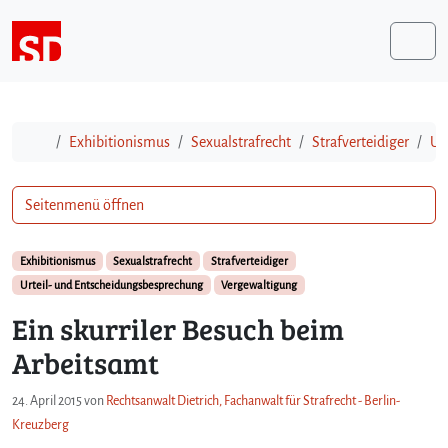
Weiter zum Inhalt
Me
Start
Exhibitionismus
Sexualstrafrecht
Strafverteidiger
Ur
Seitenmenü öffnen
Exhibitionismus
Sexualstrafrecht
Strafverteidiger
Urteil- und Entscheidungsbesprechung
Vergewaltigung
Ein skurriler Besuch beim
Arbeitsamt
24. April 2015
von
Rechtsanwalt Dietrich, Fachanwalt für Strafrecht - Berlin-
Kreuzberg