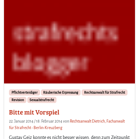
Pflichtverteidiger
Räuberische Erpressung
Rechtsanwalt für Strafrecht
Revision
Sexualstrafrecht
Bitte mit Vorspiel
22. Januar 2014
/
18. Februar 2014
von
Rechtsanwalt Dietrich, Fachanwalt
für Strafrecht - Berlin-Kreuzberg
Gustav Geiz konnte es nicht besser wissen, denn zum Zeitpunkt