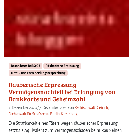
Besonderer Teil StGB
Räuberische Erpressung
Urteil- und Entscheidungsbesprechung
Räuberische Erpressung –
Vermögensnachteil bei Erlangung von
Bankkarte und Geheimzahl
7. Dezember 2020
/
7. Dezember 2020
von
Rechtsanwalt Dietrich,
Fachanwalt für Strafrecht - Berlin-Kreuzberg
Die Strafbarkeit eines Täters wegen räuberischer Erpressung
setzt als Äquivalent zum Vermögensschaden beim Raub einen