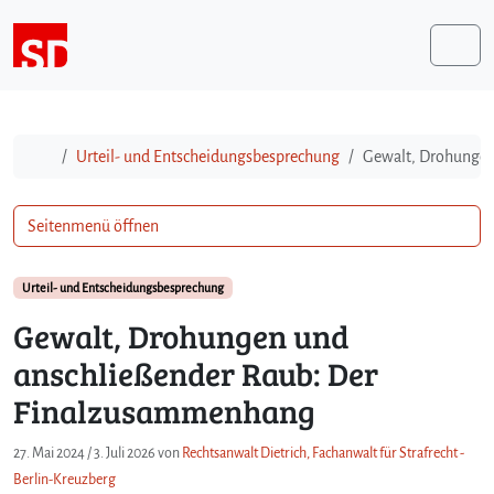
Weiter zum Inhalt
Me
Start
Urteil- und Entscheidungsbesprechung
Gewalt, Drohungen
Seitenmenü öffnen
Urteil- und Entscheidungsbesprechung
Gewalt, Drohungen und
anschließender Raub: Der
Finalzusammenhang
27. Mai 2024
/
3. Juli 2026
von
Rechtsanwalt Dietrich, Fachanwalt für Strafrecht -
Berlin-Kreuzberg