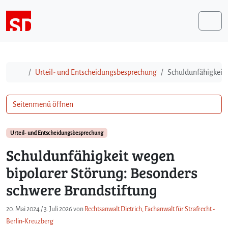
Weiter zum Inhalt
Me
Start
Urteil- und Entscheidungsbesprechung
Schuldunfähigkeit 
Seitenmenü öffnen
Urteil- und Entscheidungsbesprechung
Schuldunfähigkeit wegen
bipolarer Störung: Besonders
schwere Brandstiftung
20. Mai 2024
/
3. Juli 2026
von
Rechtsanwalt Dietrich, Fachanwalt für Strafrecht -
Berlin-Kreuzberg