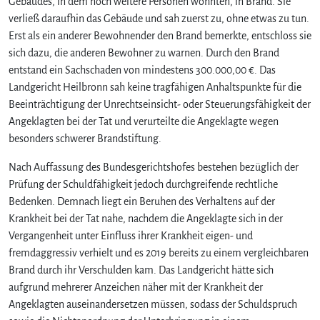
Gebäudes, in dem noch weitere Personen wohnten, in Brand. Sie
verließ daraufhin das Gebäude und sah zuerst zu, ohne etwas zu tun.
Erst als ein anderer Bewohnender den Brand bemerkte, entschloss sie
sich dazu, die anderen Bewohner zu warnen. Durch den Brand
entstand ein Sachschaden von mindestens 300.000,00 €. Das
Landgericht Heilbronn sah keine tragfähigen Anhaltspunkte für die
Beeinträchtigung der Unrechtseinsicht- oder Steuerungsfähigkeit der
Angeklagten bei der Tat und verurteilte die Angeklagte wegen
besonders schwerer Brandstiftung.
Nach Auffassung des Bundesgerichtshofes bestehen bezüglich der
Prüfung der Schuldfähigkeit jedoch durchgreifende rechtliche
Bedenken. Demnach liegt ein Beruhen des Verhaltens auf der
Krankheit bei der Tat nahe, nachdem die Angeklagte sich in der
Vergangenheit unter Einfluss ihrer Krankheit eigen- und
fremdaggressiv verhielt und es 2019 bereits zu einem vergleichbaren
Brand durch ihr Verschulden kam. Das Landgericht hätte sich
aufgrund mehrerer Anzeichen näher mit der Krankheit der
Angeklagten auseinandersetzen müssen, sodass der Schuldspruch