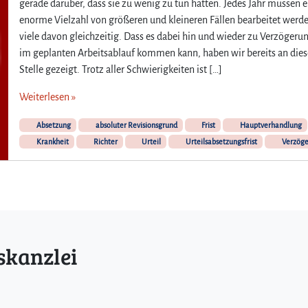
gerade darüber, dass sie zu wenig zu tun hätten. Jedes Jahr müssen e
r
enorme Vielzahl von größeren und kleineren Fällen bearbeitet werd
t
viele davon gleichzeitig. Dass es dabei hin und wieder zu Verzögeru
e
i
im geplanten Arbeitsablauf kommen kann, haben wir bereits an dies
l
Stelle gezeigt. Trotz aller Schwierigkeiten ist […]
s
a
Weiterlesen »
b
s
Absetzung
absoluter Revisionsgrund
Frist
Hauptverhandlung
e
Krankheit
Richter
Urteil
Urteilsabsetzungsfrist
Verzöge
t
z
u
n
g
k
a
skanzlei
n
n
w
i