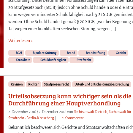
schuldfähig. Unter bestimmten Voraussetzungen kann der Täter nac
20 Strafgesetzbuch (StGB) jedoch ohne Schuld handeln oder die Stra
kann wegen verminderter Schuldfähigkeit nach § 21 StGB gemindert
werden. Ohne Schuld handelt gemäß § 20 StGB, „wer bei Begehung 
Tat wegen einer krankhaften seelischen Störung, wegen […]
Weiterlesen »
BGH
Bipolare Störung
Brand
Brandstiftung
Gericht
Krankheit
Schuldunfähigkeit
Strafrecht
Revision
Richter
Strafprozessrecht
Urteil- und Entscheidungsbesprechung
Urteilsabsetzung kann wichtiger sein als die
Durchführung einer Hauptverhandlung
2. Dezember 2016
/
2. Dezember 2016
von
Rechtsanwalt Dietrich, Fachanwalt für
z
Strafrecht - Berlin-Kreuzberg
|
1 Kommentar
u
Bekanntlich beschweren sich Gerichte und Staatsanwaltschaften nic
U