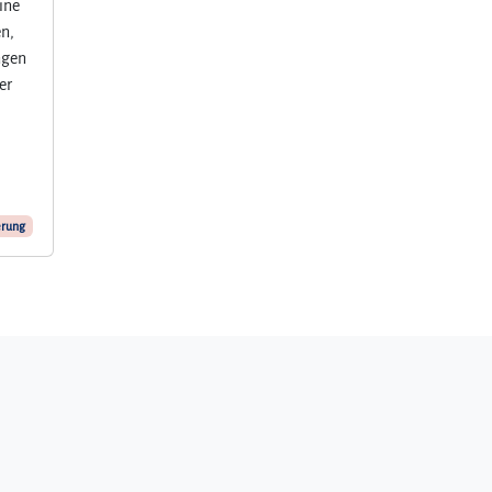
ine
en,
ngen
er
rung