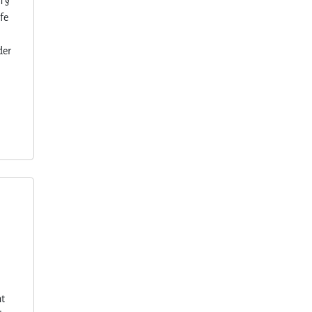
h §
fe
der
ht