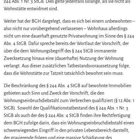
244 Abs. 1 Nr. 3 StGB. Dies gelte jedenfalls solange, als sie nicht als
Wohnstätte entwidmet sind.
Weiter hat der BGH dargelegt, dass es sich bei einem unbewohnten –
also nicht nur vorübergehend verlassenen – Wohnhaus allerdings
nicht um eine dauerhaft genutzte Privatwohnung im Sinne des § 244
Abs. 4 StGB. Dafür spreche bereits der Wortlaut der Vorschrift, der
über die dem Wohnungsbegriff des § 244 StGB immanente
Zwecksetzung hinaus eine (dauerhafte) Nutzung der Wohnung
verlangt. Aus dieser zusätzlichen Tatbestandsvoraussetzung folge,
dass die Wohnstätte zur Tatzeit tatsächlich bewohnt sein muss.
Die Beschränkung des § 244 Abs. 4 StGB auf bewohnte Immobilien
gebieten auch Sinn und Zweck der Vorschrift, die den
Wohnungseinbruchdiebstahl zum Verbrechen qualifiziert (§ 12 Abs. 1
StGB). Sowohl der Qualifikationstatbestand des § 244 Abs. 1 Nr. 3
StGB als auch der des § 244 Abs. 4 StGB finden ihre Rechtfertigung
dem BGH zufolge darin, dass ein Wohnungseinbruchdiebstahl einen
schwerwiegenden Eingriff in den privaten Lebensbereich darstellt,
der gravierende Folgen und eine massive Schädigung des