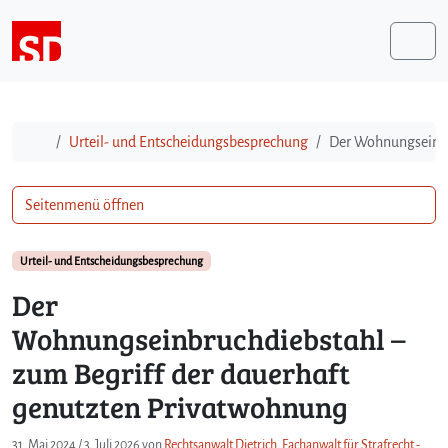
Weiter zum Inhalt
Me
Start
Urteil- und Entscheidungsbesprechung
Der Wohnungseinbr
Seitenmenü öffnen
Urteil- und Entscheidungsbesprechung
Der
Wohnungseinbruchdiebstahl –
zum Begriff der dauerhaft
genutzten Privatwohnung
31. Mai 2024
/
3. Juli 2026
von
Rechtsanwalt Dietrich, Fachanwalt für Strafrecht -