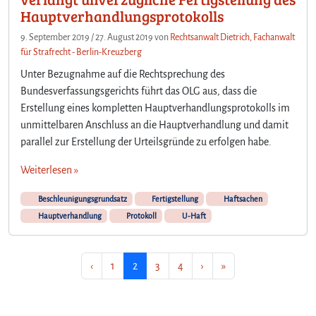
Hauptverhandlungsprotokolls
9. September 2019
/
27. August 2019
von
Rechtsanwalt Dietrich, Fachanwalt
für Strafrecht - Berlin-Kreuzberg
Unter Bezugnahme auf die Rechtsprechung des
Bundesverfassungsgerichts führt das OLG aus, dass die
Erstellung eines kompletten Hauptverhandlungsprotokolls im
unmittelbaren Anschluss an die Hauptverhandlung und damit
parallel zur Erstellung der Urteilsgründe zu erfolgen habe.
Weiterlesen »
Beschleunigungsgrundsatz
Fertigstellung
Haftsachen
Hauptverhandlung
Protokoll
U-Haft
Seitennavigation
Seite
Aktuelle Seite
Seite
Seite
‹
1
2
3
4
›
»