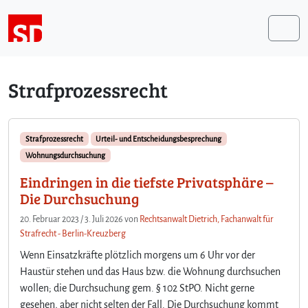
Weiter zum Inhalt
Me
Strafprozessrecht
Strafprozessrecht
Urteil- und Entscheidungsbesprechung
Wohnungsdurchsuchung
Eindringen in die tiefste Privatsphäre –
Die Durchsuchung
20. Februar 2023
/
3. Juli 2026
von
Rechtsanwalt Dietrich, Fachanwalt für
Strafrecht - Berlin-Kreuzberg
Wenn Einsatzkräfte plötzlich morgens um 6 Uhr vor der
Haustür stehen und das Haus bzw. die Wohnung durchsuchen
wollen; die Durchsuchung gem. § 102 StPO. Nicht gerne
gesehen, aber nicht selten der Fall. Die Durchsuchung kommt