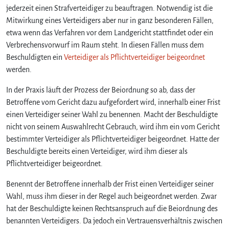
e
jederzeit einen Strafverteidiger zu beauftragen. Notwendig ist die
r
Mitwirkung eines Verteidigers aber nur in ganz besonderen Fällen,
a
etwa wenn das Verfahren vor dem Landgericht stattfindet oder ein
u
Verbrechensvorwurf im Raum steht. In diesen Fällen muss dem
s
Beschuldigten ein
Verteidiger als Pflichtverteidiger beigeordnet
g
werden.
e
w
In der Praxis läuft der Prozess der Beiordnung so ab, dass der
ä
Betroffene vom Gericht dazu aufgefordert wird, innerhalb einer Frist
h
l
einen Verteidiger seiner Wahl zu benennen. Macht der Beschuldigte
t
nicht von seinem Auswahlrecht Gebrauch, wird ihm ein vom Gericht
e
bestimmter Verteidiger als Pflichtverteidiger beigeordnet. Hatte der
P
Beschuldigte bereits einen Verteidiger, wird ihm dieser als
f
Pflichtverteidiger beigeordnet.
l
i
Benennt der Betroffene innerhalb der Frist einen Verteidiger seiner
c
Wahl, muss ihm dieser in der Regel auch beigeordnet werden. Zwar
h
hat der Beschuldigte keinen Rechtsanspruch auf die Beiordnung des
t
benannten Verteidigers. Da jedoch ein Vertrauensverhältnis zwischen
v