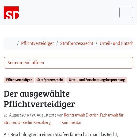
Weiter zum Inhalt
Me
Start
Pflichtverteidiger
Strafprozessrecht
Urteil- und Entsch
Seitenmenü öffnen
Pflichtverteidiger
Strafprozessrecht
Urteil- und Entscheidungsbesprechung
Der ausgewählte
Pflichtverteidiger
26. August 2019
/
27. August 2019
von
Rechtsanwalt Dietrich, Fachanwalt für
z
Strafrecht - Berlin-Kreuzberg
|
1 Kommentar
u
Als Beschuldigter in einem Strafverfahren hat man das Recht,
D