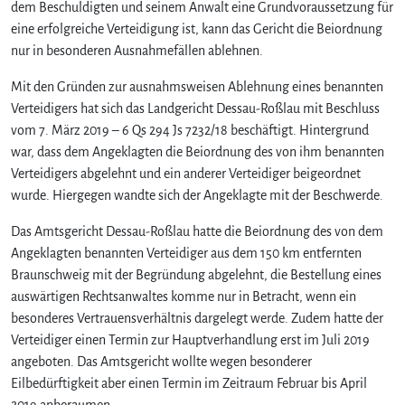
e
dem Beschuldigten und seinem Anwalt eine Grundvoraussetzung für
r
eine erfolgreiche Verteidigung ist, kann das Gericht die Beiordnung
t
nur in besonderen Ausnahmefällen ablehnen.
e
i
Mit den Gründen zur ausnahmsweisen Ablehnung eines benannten
d
Verteidigers hat sich das Landgericht Dessau-Roßlau mit Beschluss
i
vom 7. März 2019 – 6 Qs 294 Js 7232/18 beschäftigt. Hintergrund
g
war, dass dem Angeklagten die Beiordnung des von ihm benannten
e
Verteidigers abgelehnt und ein anderer Verteidiger beigeordnet
r
wurde. Hiergegen wandte sich der Angeklagte mit der Beschwerde.
Das Amtsgericht Dessau-Roßlau hatte die Beiordnung des von dem
Angeklagten benannten Verteidiger aus dem 150 km entfernten
Braunschweig mit der Begründung abgelehnt, die Bestellung eines
auswärtigen Rechtsanwaltes komme nur in Betracht, wenn ein
besonderes Vertrauensverhältnis dargelegt werde. Zudem hatte der
Verteidiger einen Termin zur Hauptverhandlung erst im Juli 2019
angeboten. Das Amtsgericht wollte wegen besonderer
Eilbedürftigkeit aber einen Termin im Zeitraum Februar bis April
2019 anberaumen.