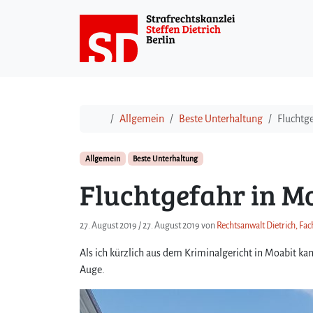
Weiter zum Inhalt
Start
Allgemein
Beste Unterhaltung
Fluchtg
Allgemein
Beste Unterhaltung
Fluchtgefahr in M
27. August 2019
/
27. August 2019
von
Rechtsanwalt Dietrich, Fac
Als ich kürzlich aus dem Kriminalgericht in Moabit ka
Auge.