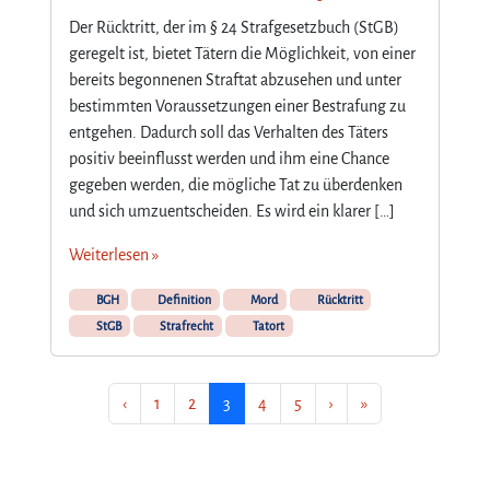
Der Rücktritt, der im § 24 Strafgesetzbuch (StGB)
geregelt ist, bietet Tätern die Möglichkeit, von einer
bereits begonnenen Straftat abzusehen und unter
bestimmten Voraussetzungen einer Bestrafung zu
entgehen. Dadurch soll das Verhalten des Täters
positiv beeinflusst werden und ihm eine Chance
gegeben werden, die mögliche Tat zu überdenken
und sich umzuentscheiden. Es wird ein klarer […]
Weiterlesen »
BGH
Definition
Mord
Rücktritt
StGB
Strafrecht
Tatort
Seite
Seite
Aktuelle Seite
Seite
Seite
‹
1
2
3
4
5
›
»