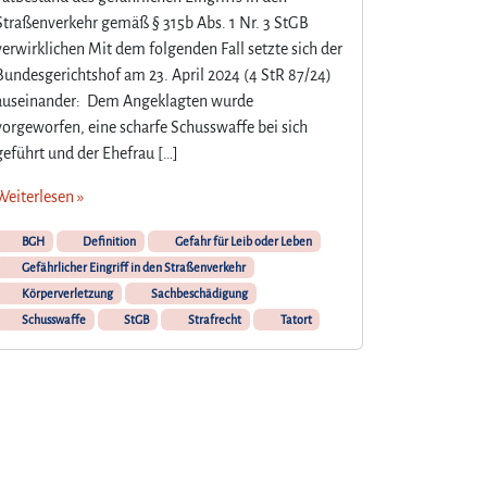
Straßenverkehr gemäß § 315b Abs. 1 Nr. 3 StGB
verwirklichen Mit dem folgenden Fall setzte sich der
Bundesgerichtshof am 23. April 2024 (4 StR 87/24)
auseinander: Dem Angeklagten wurde
vorgeworfen, eine scharfe Schusswaffe bei sich
geführt und der Ehefrau […]
Weiterlesen »
BGH
Definition
Gefahr für Leib oder Leben
Gefährlicher Eingriff in den Straßenverkehr
Körperverletzung
Sachbeschädigung
Schusswaffe
StGB
Strafrecht
Tatort