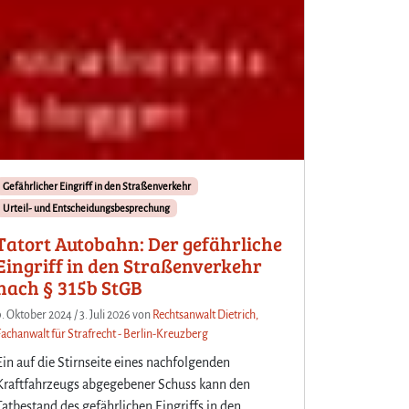
Gefährlicher Eingriff in den Straßenverkehr
Urteil- und Entscheidungsbesprechung
Tatort Autobahn: Der gefährliche
Eingriff in den Straßenverkehr
nach § 315b StGB
9. Oktober 2024
/
3. Juli 2026
von
Rechtsanwalt Dietrich,
Fachanwalt für Strafrecht - Berlin-Kreuzberg
Ein auf die Stirnseite eines nachfolgenden
Kraftfahrzeugs abgegebener Schuss kann den
Tatbestand des gefährlichen Eingriffs in den