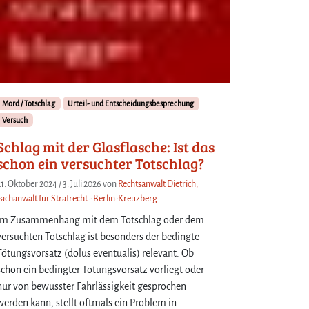
Mord / Totschlag
Urteil- und Entscheidungsbesprechung
Versuch
Schlag mit der Glasflasche: Ist das
schon ein versuchter Totschlag?
21. Oktober 2024
/
3. Juli 2026
von
Rechtsanwalt Dietrich,
Fachanwalt für Strafrecht - Berlin-Kreuzberg
Im Zusammenhang mit dem Totschlag oder dem
versuchten Totschlag ist besonders der bedingte
Tötungsvorsatz (dolus eventualis) relevant. Ob
schon ein bedingter Tötungsvorsatz vorliegt oder
nur von bewusster Fahrlässigkeit gesprochen
werden kann, stellt oftmals ein Problem in