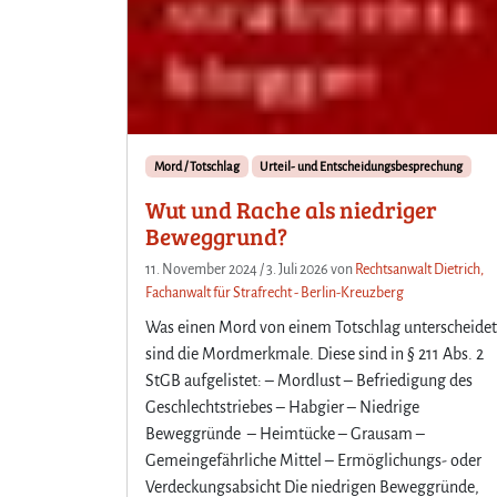
Mord / Totschlag
Urteil- und Entscheidungsbesprechung
Wut und Rache als niedriger
Beweggrund?
11. November 2024
/
3. Juli 2026
von
Rechtsanwalt Dietrich,
Fachanwalt für Strafrecht - Berlin-Kreuzberg
Was einen Mord von einem Totschlag unterscheidet
sind die Mordmerkmale. Diese sind in § 211 Abs. 2
StGB aufgelistet: – Mordlust – Befriedigung des
Geschlechtstriebes – Habgier – Niedrige
Beweggründe – Heimtücke – Grausam –
Gemeingefährliche Mittel – Ermöglichungs- oder
Verdeckungsabsicht Die niedrigen Beweggründe,