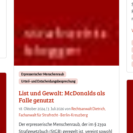
Erpresserischer Menschenraub
Urteil- und Entscheidungsbesprechung
List und Gewalt: McDonalds als
Falle genutzt
18. Oktober 2024
/
3. Juli 2026
von
Rechtsanwalt Dietrich,
Fachanwalt für Strafrecht - Berlin-Kreuzberg
Der erpresserische Menschenraub, der im § 239a
Strafgesetzbuch (StGB) geregelt ist, vereint sowohl