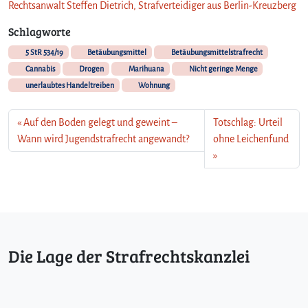
Rechtsanwalt Steffen Dietrich, Strafverteidiger aus Berlin-Kreuzberg
Schlagworte
5 StR 534/19
Betäubungsmittel
Betäubungsmittelstrafrecht
Cannabis
Drogen
Marihuana
Nicht geringe Menge
unerlaubtes Handeltreiben
Wohnung
Auf den Boden gelegt und geweint –
Totschlag: Urteil
Wann wird Jugendstrafrecht angewandt?
ohne Leichenfund
Die Lage der Strafrechtskanzlei