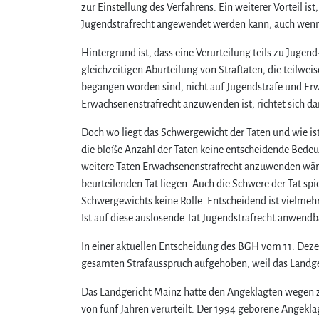
zur Einstellung des Verfahrens. Ein weiterer Vorteil 
Jugendstrafrecht angewendet werden kann, auch wenn 
Hintergrund ist, dass eine Verurteilung teils zu Jugen
gleichzeitigen Aburteilung von Straftaten, die teilw
begangen worden sind, nicht auf Jugendstrafe und Er
Erwachsenenstrafrecht anzuwenden ist, richtet sich 
Doch wo liegt das Schwergewicht der Taten und wie is
die bloße Anzahl der Taten keine entscheidende Bedeut
weitere Taten Erwachsenenstrafrecht anzuwenden wäre
beurteilenden Tat liegen. Auch die Schwere der Tat sp
Schwergewichts keine Rolle. Entscheidend ist vielmehr
Ist auf diese auslösende Tat Jugendstrafrecht anwend
In einer aktuellen Entscheidung des BGH vom 11. Dezem
gesamten Strafausspruch aufgehoben, weil das Landge
Das Landgericht Mainz hatte den Angeklagten wegen za
von fünf Jahren verurteilt. Der 1994 geborene Angekl