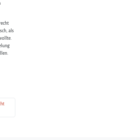
n
recht
sch, als
ollte.
elung
llen.
cht