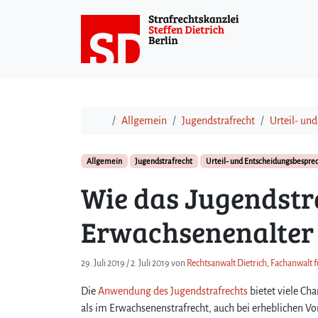
Weiter zum Inhalt
Start
Allgemein
Jugendstrafrecht
Urteil- un
Allgemein
Jugendstrafrecht
Urteil- und Entscheidungsbespre
Wie das Jugendstr
Erwachsenenalter
29. Juli 2019
/
2. Juli 2019
von
Rechtsanwalt Dietrich, Fachanwalt f
Die
Anwendung des Jugendstrafrechts
bietet viele Cha
als im Erwachsenenstrafrecht, auch bei erheblichen V