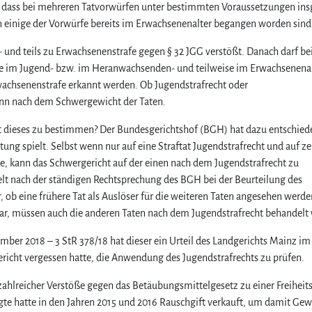
ist, dass bei mehreren Tatvorwürfen unter bestimmten Voraussetzungen in
einige der Vorwürfe bereits im Erwachsenenalter begangen worden sind
d- und teils zu Erwachsenenstrafe gegen § 32 JGG verstößt. Danach darf bei
eise im Jugend- bzw. im Heranwachsenden- und teilweise im Erwachsenena
wachsenenstrafe erkannt werden. Ob Jugendstrafrecht oder
dann nach dem Schwergewicht der Taten.
t dieses zu bestimmen? Der Bundesgerichtshof (BGH) hat dazu entschied
ung spielt. Selbst wenn nur auf eine Straftat Jugendstrafrecht und auf z
, kann das Schwergericht auf der einen nach dem Jugendstrafrecht zu
ielt nach der ständigen Rechtsprechung des BGH bei der Beurteilung des
, ob eine frühere Tat als Auslöser für die weiteren Taten angesehen werde
bar, müssen auch die anderen Taten nach dem Jugendstrafrecht behandelt
ber 2018 – 3 StR 378/18 hat dieser ein Urteil des Landgerichts Mainz im
richt vergessen hatte, die Anwendung des Jugendstrafrechts zu prüfen.
hlreicher Verstöße gegen das Betäubungsmittelgesetz zu einer Freiheits
agte hatte in den Jahren 2015 und 2016 Rauschgift verkauft, um damit Ge