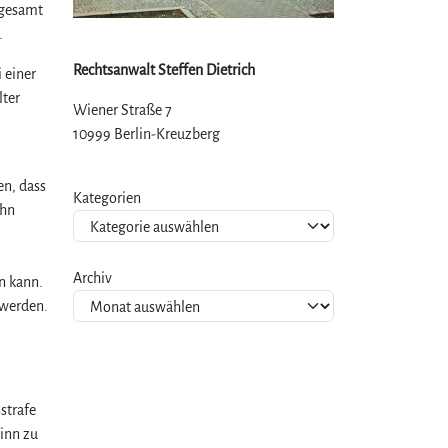
sgesamt
.
Rechtsanwalt Steffen Dietrich
 einer
lter
Wiener Straße 7
10999 Berlin-Kreuzberg
en, dass
Kategorien
ehn
Archiv
n kann.
 werden.
strafe
winn zu