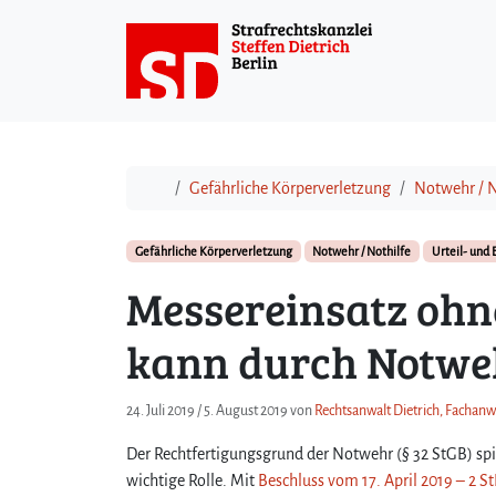
Weiter zum Inhalt
Start
Gefährliche Körperverletzung
Notwehr / N
Gefährliche Körperverletzung
Notwehr / Nothilfe
Urteil- und
Messereinsatz ohn
kann durch Notweh
24. Juli 2019
/
5. August 2019
von
Rechtsanwalt Dietrich, Fachanwa
Der Rechtfertigungsgrund der Notwehr (§ 32 StGB) spiel
wichtige Rolle. Mit
Beschluss vom 17. April 2019 – 2 S