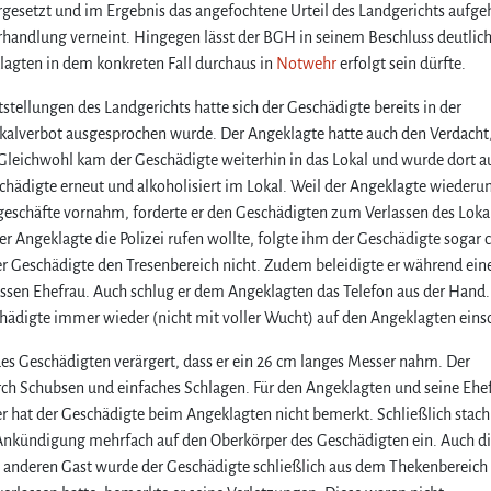
esetzt und im Ergebnis das angefochtene Urteil des Landgerichts aufge
hrhandlung verneint. Hingegen lässt der BGH in seinem Beschluss deutlic
lagten in dem konkreten Fall durchaus in
Notwehr
erfolgt sein dürfte.
stellungen des Landgerichts hatte sich der Geschädigte bereits in der
okalverbot ausgesprochen wurde. Der Angeklagte hatte auch den Verdacht
Gleichwohl kam der Geschädigte weiterhin in das Lokal und wurde dort a
chädigte erneut und alkoholisiert im Lokal. Weil der Angeklagte wieder
geschäfte vornahm, forderte er den Geschädigten zum Verlassen des Lokal
er Angeklagte die Polizei rufen wollte, folgte ihm der Geschädigte sogar c
er Geschädigte den Tresenbereich nicht. Zudem beleidigte er während ein
sen Ehefrau. Auch schlug er dem Angeklagten das Telefon aus der Hand.
hädigte immer wieder (nicht mit voller Wucht) auf den Angeklagten eins
des Geschädigten verärgert, dass er ein 26 cm langes Messer nahm. Der
ch Schubsen und einfaches Schlagen. Für den Angeklagten und seine Ehe
 hat der Geschädigte beim Angeklagten nicht bemerkt. Schließlich stach
Ankündigung mehrfach auf den Oberkörper des Geschädigten ein. Auch di
n anderen Gast wurde der Geschädigte schließlich aus dem Thekenbereich