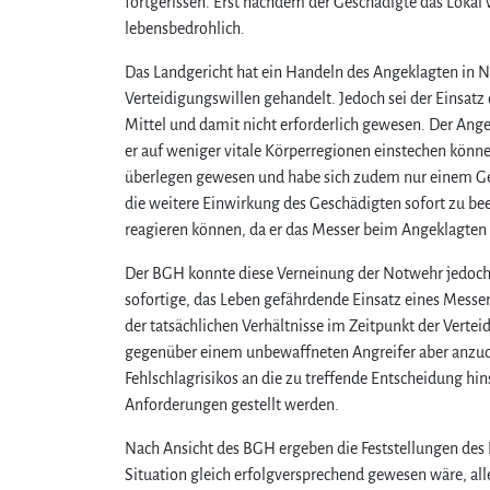
fortgerissen. Erst nachdem der Geschädigte das Lokal 
lebensbedrohlich.
Das Landgericht hat ein Handeln des Angeklagten in N
Verteidigungswillen gehandelt. Jedoch sei der Einsat
Mittel und damit nicht erforderlich gewesen. Der Ang
er auf weniger vitale Körperregionen einstechen könn
überlegen gewesen und habe sich zudem nur einem Ge
die weitere Einwirkung des Geschädigten sofort zu be
reagieren können, da er das Messer beim Angeklagten 
Der BGH konnte diese Verneinung der Notwehr jedoch 
sofortige, das Leben gefährdende Einsatz eines Messer
der tatsächlichen Verhältnisse im Zeitpunkt der Vertei
gegenüber einem unbewaffneten Angreifer aber anzudr
Fehlschlagrisikos an die zu treffende Entscheidung hi
Anforderungen gestellt werden.
Nach Ansicht des BGH ergeben die Feststellungen des 
Situation gleich erfolgversprechend gewesen wäre, al