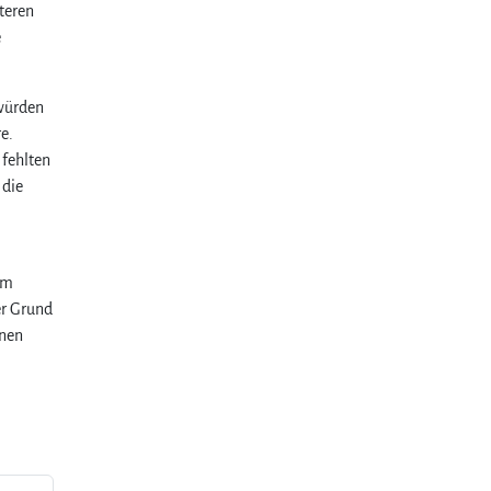
teren
e
 würden
e.
 fehlten
 die
im
er Grund
inen