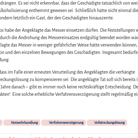
drängen. Es sei nicht erkennbar, dass der Geschädigte tatsächlich von wei
Alkoholisierung enthemmt gewesen sei. Schließlich hätte nicht einmal di
ndern letztlich ein Gast, der den Geschädigten hinauszerrte.
kos habe der Angeklagte das Messer einsetzen dürfen. Die Feststellungen
n durch die Androhung des Messereinsatzes endgültig beendet worden wär
lagte das Messer in weniger gefährlicher Weise hätte verwenden können,
ition und den einzelnen Bewegungen des Geschädigten. Insgesamt bedürfe
dung.
ass im Falle einer erneuten Verurteilung des Angeklagten die verhängte
ckungslösung zu kompensieren sei. Die angeklagte Tat soll sich bereits 
Jahre danach – gibt es immer noch keine rechtskräftige Entscheidung. D
sakten“. Eine solche erhebliche Verfahrensverzögerung stellt regelmäßig e
r
Notwehrhandlung
Verfahrensverzögerung
Vollstreckungslösung