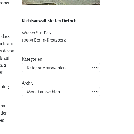
hoben.
h
Rechtsanwalt Steffen Dietrich
Wiener Straße 7
, dass
10999 Berlin-Kreuzberg
uch von
um davon
s auf.
Kategorien
a. 2
er
Archiv
chlug.
frau
 der
es