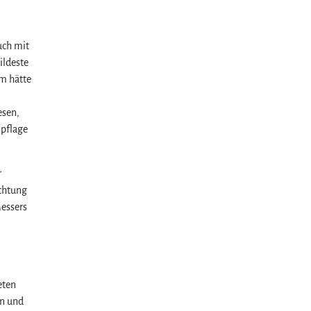
uch mit
ildeste
em hätte
esen,
mpflage
r
achtung
Messers
eten
en und