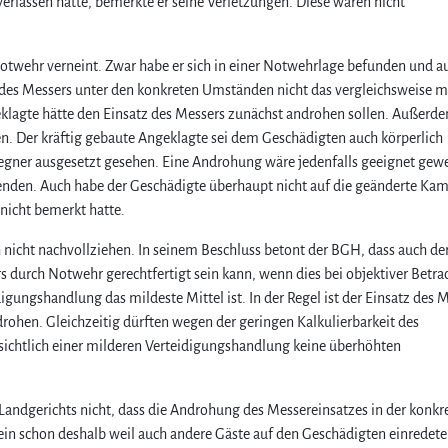
verlassen hatte, bemerkte er seine Verletzungen. Diese waren nicht
otwehr verneint. Zwar habe er sich in einer Notwehrlage befunden und a
z des Messers unter den konkreten Umständen nicht das vergleichsweise m
eklagte hätte den Einsatz des Messers zunächst androhen sollen. Außerd
en. Der kräftig gebaute Angeklagte sei dem Geschädigten auch körperlich
gner ausgesetzt gesehen. Eine Androhung wäre jedenfalls geeignet gew
enden. Auch habe der Geschädigte überhaupt nicht auf die geänderte Ka
nicht bemerkt hatte.
nicht nachvollziehen. In seinem Beschluss betont der BGH, dass auch de
s durch Notwehr gerechtfertigt sein kann, wenn dies bei objektiver Betr
digungshandlung das mildeste Mittel ist. In der Regel ist der Einsatz des 
ohen. Gleichzeitig dürften wegen der geringen Kalkulierbarkeit des
nsichtlich einer milderen Verteidigungshandlung keine überhöhten
Landgerichts nicht, dass die Androhung des Messereinsatzes in der konkr
lein schon deshalb weil auch andere Gäste auf den Geschädigten einredet