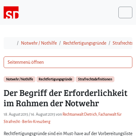
Weiter zum Inhalt
Me
Start
Notwehr / Nothilfe
Rechtfertigungsgründe
Strafrechtsd
Seitenmenü öffnen
Notwehr / Nothilfe
Rechtfertigungsgründe
Strafrechtsdefinitionen
Der Begriff der Erforderlichkeit
im Rahmen der Notwehr
18. August 2015
/
16. August 2015
von
Rechtsanwalt Dietrich, Fachanwalt für
Strafrecht - Berlin-Kreuzberg
Rechtfertigungsgründe sind ein Must-have auf der Vorbereitungsliste