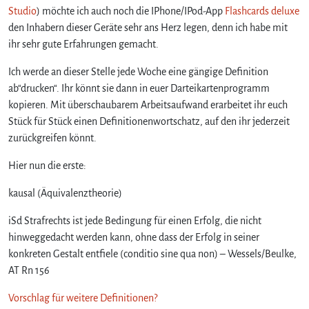
n
Studio
) möchte ich auch noch die IPhone/IPod-App
Flashcards deluxe
z
den Inhabern dieser Geräte sehr ans Herz legen, denn ich habe mit
u
ihr sehr gute Erfahrungen gemacht.
m
M
Ich werde an dieser Stelle jede Woche eine gängige Definition
i
ab“drucken“. Ihr könnt sie dann in euer Darteikartenprogramm
t
kopieren. Mit überschaubarem Arbeitsaufwand erarbeitet ihr euch
l
e
Stück für Stück einen Definitionenwortschatz, auf den ihr jederzeit
r
zurückgreifen könnt.
n
e
Hier nun die erste:
n
–
kausal (Äquivalenztheorie)
k
iSd Strafrechts ist jede Bedingung für einen Erfolg, die nicht
a
u
hinweggedacht werden kann, ohne dass der Erfolg in seiner
s
konkreten Gestalt entfiele (conditio sine qua non) – Wessels/Beulke,
a
AT Rn 156
l
Vorschlag für weitere Definitionen?