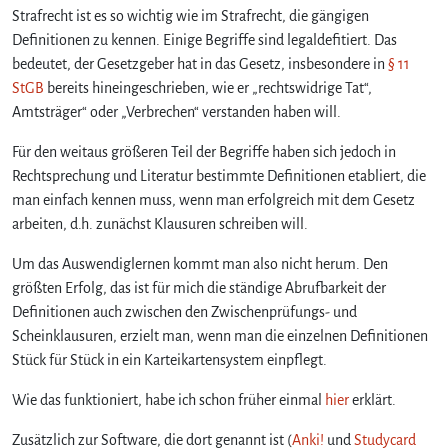
t
Strafrecht ist es so wichtig wie im Strafrecht, die gängigen
r
Definitionen zu kennen. Einige Begriffe sind legaldefitiert. Das
a
bedeutet, der Gesetzgeber hat in das Gesetz, insbesondere in
§ 11
f
StGB
bereits hineingeschrieben, wie er „rechtswidrige Tat“,
r
Amtsträger“ oder „Verbrechen“ verstanden haben will.
e
c
Für den weitaus größeren Teil der Begriffe haben sich jedoch in
h
Rechtsprechung und Literatur bestimmte Definitionen etabliert, die
t
man einfach kennen muss, wenn man erfolgreich mit dem Gesetz
s
d
arbeiten, d.h. zunächst Klausuren schreiben will.
e
Um das Auswendiglernen kommt man also nicht herum. Den
f
i
größten Erfolg, das ist für mich die ständige Abrufbarkeit der
n
Definitionen auch zwischen den Zwischenprüfungs- und
i
Scheinklausuren, erzielt man, wenn man die einzelnen Definitionen
t
Stück für Stück in ein Karteikartensystem einpflegt.
i
o
Wie das funktioniert, habe ich schon früher einmal
hier
erklärt.
n
e
Zusätzlich zur Software, die dort genannt ist (
Anki!
und
Studycard