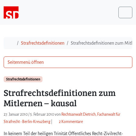
Weiter zum Inhalt
Me
Start
Strafrechtsdefinitionen
Strafrechtsdefinitionen zum Mitle
Seitenmenü öffnen
Strafrechtsdefinitionen
Strafrechtsdefinitionen zum
Mitlernen – kausal
27. Januar 2010
/
5. Februar 2010
von
Rechtsanwalt Dietrich, Fachanwalt für
z
Strafrecht - Berlin-Kreuzberg
|
2 Kommentare
u
In keinem Teil der heiligen Trinität Öffentliches Recht-Zivilrecht-
S