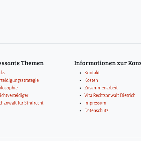
’
s
a
l
l
a
b
o
u
ressante Themen
Informationen zur Kanz
t
m
nks
Kontakt
a
rteidigungsstrategie
Kosten
t
ilosophie
Zusammenarbeit
h
lichtverteidiger
Vita Rechtsanwalt Dietrich
chanwalt für Strafrecht
Impressum
Datenschutz