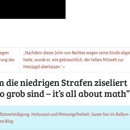
f
e
n
z
i
s
e
l
i
wegen
„Nachdem dieser John von Rechtes wegen seine Strafe abg
e
rung des
hatte, wurde er, wie gebräuchlich, der lieben Mitwelt zur
r
Hetzjagd überlassen.“
t
u
ie niedrigen Strafen ziseliert
n
d
 grob sind – it’s all about math”
d
i
e
h
lbstverteidigung, Holocaust und Meinungsfreiheit, lauter Sex im Balkon-
o
ine Blog
h
e