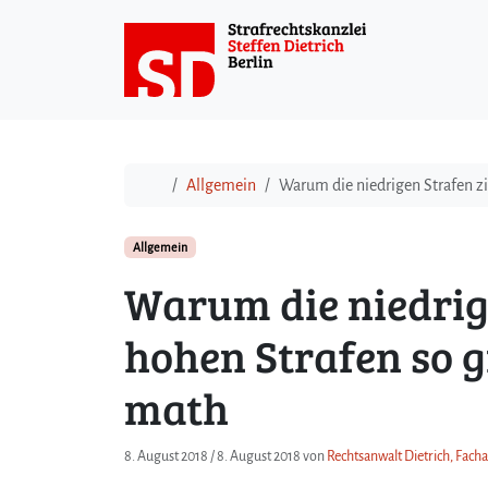
Weiter zum Inhalt
Start
Allgemein
Warum die niedrigen Strafen zis
Allgemein
Warum die niedrige
hohen Strafen so gr
math
8. August 2018
/
8. August 2018
von
Rechtsanwalt Dietrich, Facha