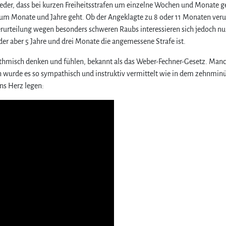
eder, dass bei kurzen Freiheitsstrafen um einzelne Wochen und Monate 
W
a
ls um Monate und Jahre geht. Ob der Angeklagte zu 8 oder 11 Monaten verur
r
erurteilung wegen besonders schweren Raubs interessieren sich jedoch nu
u
der aber 5 Jahre und drei Monate die angemessene Strafe ist.
m
d
rithmisch denken und fühlen, bekannt als das Weber-Fechner-Gesetz. Manc
i
en wurde es so sympathisch und instruktiv vermittelt wie in dem zehnmin
e
ns Herz legen:
n
i
e
d
r
i
g
e
n
S
t
r
a