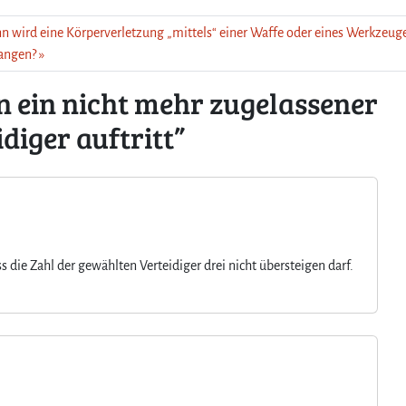
e
r
n wird eine Körperverletzung „mittels“ einer Waffe oder eines Werkzeug
t
angen?
e
i
 ein nicht mehr zugelassener
d
i
diger auftritt”
g
e
r
a
u
f
t
s die Zahl der gewählten Verteidiger drei nicht übersteigen darf.
r
i
t
t