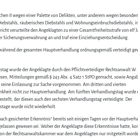
n
n
e
hen II wegen einer Palette von Delikten, unter anderem wegen besonder
i
Diebstahls, räuberischen Diebstahls und Wohnungseinbruchsdiebstahls, in
n
icht verurteilte den Angeklagten zu einer Gesamtfreiheitsstrafe von elf 
n
er Sicherungsverwahrung an und traf eine Einziehungsentscheidung.
i
c
cht während der gesamten Hauptverhandlung ordnungsgemäß verteidigt g
h
t
m
stag wurde der Angeklagte durch den Pflichtverteidiger Rechtsanwalt W.
e
lesen, Mitteilungen gemäß § 243 Abs. 4 Satz 1 StPO gemacht, sowie Anga
h
d seine Einlassung zur Sache vorgenommen. Am dritten und vierten
r
nkheit nicht zur Hauptverhandlung. Am fünften Verhandlungstag wurde
z
u
estellt, der diesen auch den sechsten Verhandlungstag verteidigte. Der
g
stage wurde nicht wiederholt.
e
l
ach gesicherter Erkenntnis“ bereits seit einigen Tagen vor der Hauptver
a
gelassen gewesen sei. Woher der Angeklagte diese Erkenntnisse hatte, ko
s
 Von der Rechtsanwaltskammer war dem Angeklagten nur mitgeteilt worde
s