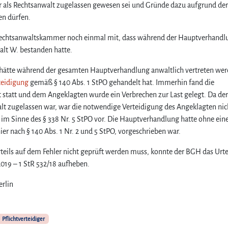
 als Rechtsanwalt zugelassen gewesen sei und Gründe dazu aufgrund der
e
en dürfen.
n
e
r Rechtsanwaltskammer noch einmal mit, dass während der Hauptverhandl
r
alt W. bestanden hatte.
A
n
 hätte während der gesamten Hauptverhandlung anwaltlich vertreten we
w
teidigung
gemäß § 140 Abs. 1 StPO gehandelt hat. Immerhin fand die
a
statt und dem Angeklagten wurde ein Verbrechen zur Last gelegt. Da der
l
t
walt zugelassen war, war die notwendige Verteidigung des Angeklagten nic
a
 im Sinne des § 338 Nr. 5 StPO vor. Die Hauptverhandlung hatte ohne ein
l
r nach § 140 Abs. 1 Nr. 2 und 5 StPO, vorgeschrieben war.
s
P
teils auf dem Fehler nicht geprüft werden muss, konnte der BGH das Urte
f
019 – 1 StR 532/18 aufheben.
l
i
erlin
c
h
t
Pflichtverteidiger
v