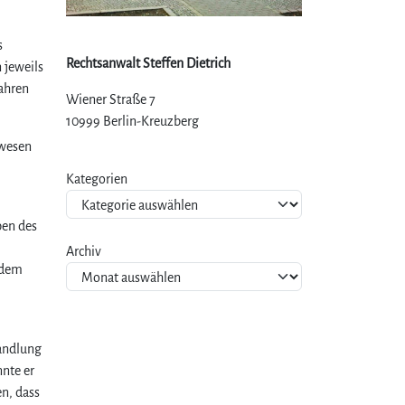
s
Rechtsanwalt Steffen Dietrich
 jeweils
Jahren
Wiener Straße 7
10999 Berlin-Kreuzberg
ewesen
Kategorien
ben des
Archiv
 dem
handlung
nnte er
n, dass