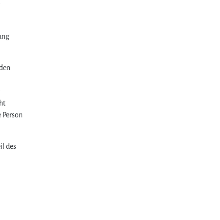
ung
rden
ht
e Person
il des