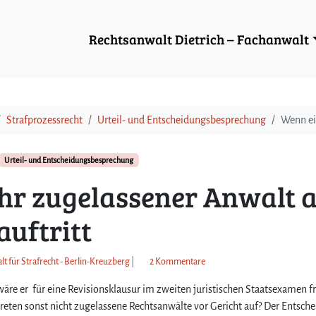
Rechtsanwalt Dietrich – Fachanwalt
Strafprozessrecht
Urteil- und Entscheidungsbesprechung
Wenn ein
Urteil- und Entscheidungsbesprechung
hr zugelassener Anwalt a
auftritt
z
lt für Strafrecht - Berlin-Kreuzberg
|
2 Kommentare
u
wäre er für eine Revisionsklausur im zweiten juristischen Staatsexamen fr
W
e
reten sonst nicht zugelassene Rechtsanwälte vor Gericht auf? Der Entsch