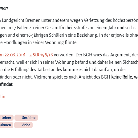
nnen
 Landgericht Bremen unter anderem wegen Verletzung des höchstpersön
n in 17 Fällen zu einer Gesamtfreiheitsstrafe von einem Jahr und sechs
igen und einer 16-jährigen Schülerin eine Beziehung, in der er jeweils ohn
he Handlungen in seiner Wohnung filmte.
m 22.06.2016 – 5 StR 198/16
verworfen. Der BGH wies das Argument, der
gemacht, weil er sich in seiner Wohnung befand und daher keinen Sichtsc
 die Erfüllung des Tatbestandes komme es nicht darauf an, ob der
nden oder nicht. Vielmehr spielt es nach Ansicht des BGH
keine Rolle, w
findet
.
lin
Lehrer
Sexfilme
fnahmen
Video