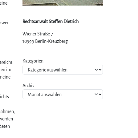
eine
Rechtsanwalt Steffen Dietrich
 zwei
Wiener Straße 7
10999 Berlin-Kreuzberg
Kategorien
ereichs
ren im
r eine
Archiv
ichts
fnahmen,
 werden
ldeten