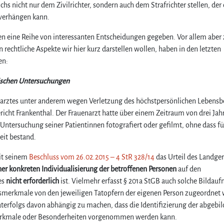
s nicht nur dem Zivilrichter, sondern auch dem Strafrichter stellen, der 
e verhängen kann.
ten eine Reihe von interessanten Entscheidungen gegeben. Vor allem aber
echtliche Aspekte wir hier kurz darstellen wollen, haben in den letzten
en:
ischen Untersuchungen
enarztes unter anderem wegen Verletzung des höchstpersönlichen Lebensb
icht Frankenthal. Der Frauenarzt hatte über einem Zeitraum von drei Jah
ntersuchung seiner Patientinnen fotografiert oder gefilmt, ohne dass fü
it bestand.
mit seinem
Beschluss vom 26.02.2015 – 4 StR 328/14
das Urteil des Landger
ner konkreten Individualisierung der betroffenen Personen
auf den
es
nicht erforderlich
ist. Vielmehr erfasst § 201a StGB auch solche Bildau
gsmerkmale von den jeweiligen Tatopfern der eigenen Person zugeordnet
aterfolgs davon abhängig zu machen, dass die Identifizierung der abgebi
Merkmale oder Besonderheiten vorgenommen werden kann.