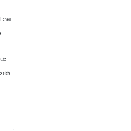
lichen
e
hutz
o sich