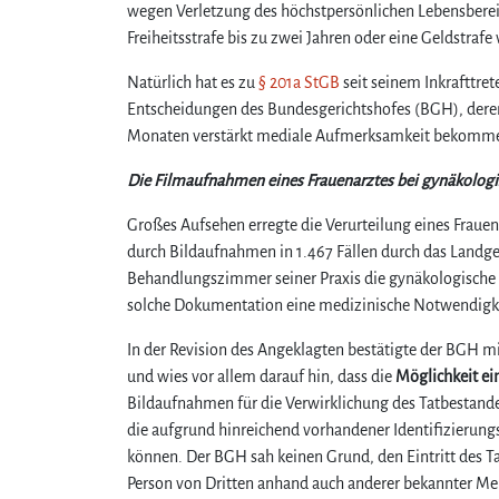
wegen Verletzung des höchstpersönlichen Lebensbereich
Freiheitsstrafe bis zu zwei Jahren oder eine Geldstraf
Natürlich hat es zu
§ 201a StGB
seit seinem Inkrafttre
Entscheidungen des Bundesgerichtshofes (BGH), deren r
Monaten verstärkt mediale Aufmerksamkeit bekomm
Die Filmaufnahmen eines Frauenarztes bei gynäkolog
Großes Aufsehen erregte die Verurteilung eines Frau
durch Bildaufnahmen in 1.467 Fällen durch das Landger
Behandlungszimmer seiner Praxis die gynäkologische U
solche Dokumentation eine medizinische Notwendigke
In der Revision des Angeklagten bestätigte der BGH 
und wies vor allem darauf hin, dass die
Möglichkeit ei
Bildaufnahmen für die Verwirklichung des Tatbestand
die aufgrund hinreichend vorhandener Identifizierun
können. Der BGH sah keinen Grund, den Eintritt des T
Person von Dritten anhand auch anderer bekannter 