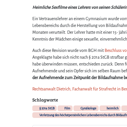
Heimliche Sexfilme eines Lehrers von seinen Schüleri
Ein Vertrauenslehrer an einem Gymnasium wurde vom
Lebensbereichs durch die Herstellung von Bildaufnahme
Monaten verurteilt. Der Lehrer hatte mit einer 15- jähr
Kenntnis der Mädchen einige sexuelle, einvernehmlic
Auch diese Revision wurde vom BGH mit
Beschluss vo
Angeklagte habe sich nicht nach § 201a StGB strafbar 
habe überwinden müssen, entschieden zurück. Denn für
Aufnehmende und sein Opfer sich im selben Raum befä
der Aufnehmende zum Zeitpunkt der Bildaufnahme be
Rechtsanwalt Dietrich, Fachanwalt für Strafrecht in Ber
Schlagworte
§ 201a StGB
Film
Gynäkologe
heimlich
Verletzung des höchstpersönlichen Lebensbereichs durch Bildau