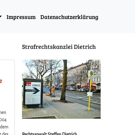
Impressum
Datenschutzerklärung
Strafrechtskanzlei Dietrich
e
onen
2004
itdem
g des
Rechtsanwalt Steffen Dietrich