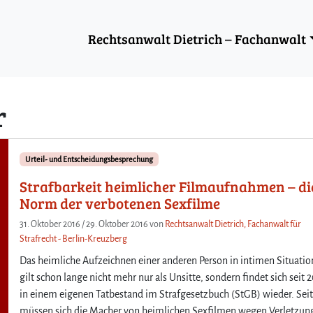
Rechtsanwalt Dietrich – Fachanwalt
r
Urteil- und Entscheidungsbesprechung
Strafbarkeit heimlicher Filmaufnahmen – di
Norm der verbotenen Sexfilme
31. Oktober 2016
/
29. Oktober 2016
von
Rechtsanwalt Dietrich, Fachanwalt für
Strafrecht - Berlin-Kreuzberg
Das heimliche Aufzeichnen einer anderen Person in intimen Situati
gilt schon lange nicht mehr nur als Unsitte, sondern findet sich seit 
in einem eigenen Tatbestand im Strafgesetzbuch (StGB) wieder. Se
müssen sich die Macher von heimlichen Sexfilmen wegen Verletzun