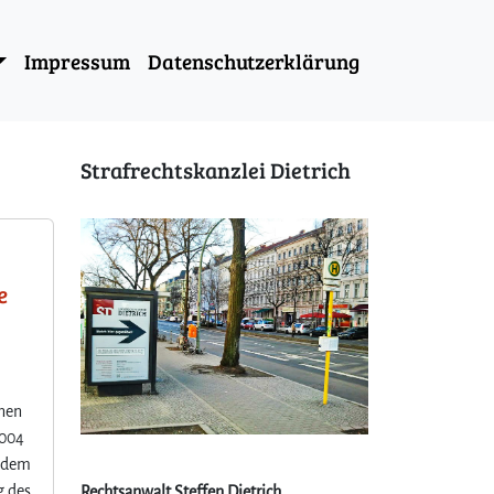
Impressum
Datenschutzerklärung
Strafrechtskanzlei Dietrich
e
onen
2004
itdem
g des
Rechtsanwalt Steffen Dietrich