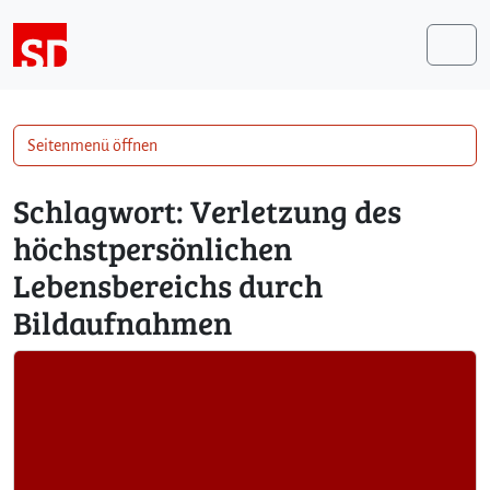
Weiter zum Inhalt
Me
Seitenmenü öffnen
Schlagwort:
Verletzung des
höchstpersönlichen
Lebensbereichs durch
Bildaufnahmen