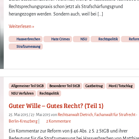
r
Rechtsprechungspraxis schon jetzt als Strafschärfungsgrund
W
herangezogen werden. Sondern auch, weil bei […]
i
l
Weiterlesen »
l
e
Hassverbrechen
Hate Crimes
NSU
Rechtspolitik
Refor
–
Strafzumessung
G
u
t
e
s
R
Allgemeiner Teil StGB
Besonderer Teil StGB
Gastbeitrag
Mord / Totschlag
e
NSU Verfahren
Rechtspolitik
c
Guter Wille – Gutes Recht? (Teil 1)
h
t
25. Mai 2015
/
27. Mai 2015
von
Rechtsanwalt Dietrich, Fachanwalt für Strafrecht -
?
z
Berlin-Kreuzberg
|
2 Kommentare
(
u
T
Ein Kommentar zur Reform von § 46 Abs. 2 S. 2 StGB und ihrer
G
e
Bedeutung für die Strafzumessung bei Hassverbrechen von Matthia