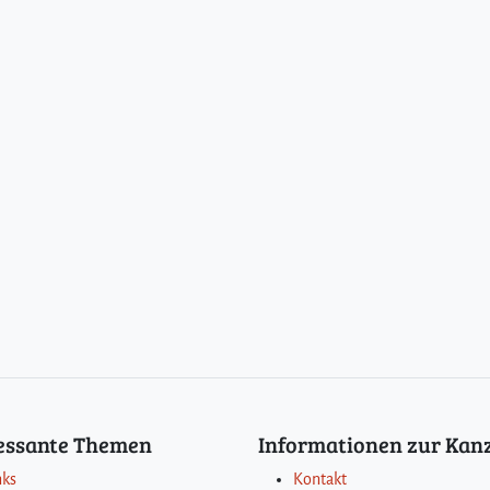
T
e
i
l
1
)
ressante Themen
Informationen zur Kanz
nks
Kontakt