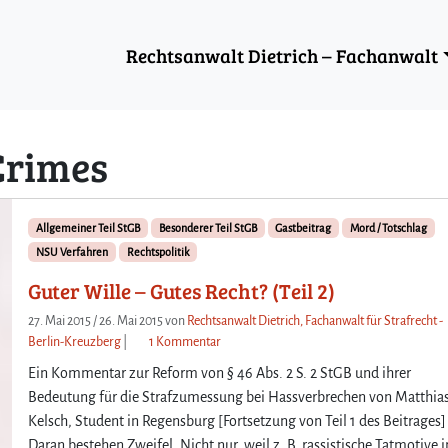
Rechtsanwalt Dietrich – Fachanwalt
Crimes
Allgemeiner Teil StGB
Besonderer Teil StGB
Gastbeitrag
Mord / Totschlag
NSU Verfahren
Rechtspolitik
Guter Wille – Gutes Recht? (Teil 2)
27. Mai 2015
/
26. Mai 2015
von
Rechtsanwalt Dietrich, Fachanwalt für Strafrecht -
z
Berlin-Kreuzberg
|
1 Kommentar
u
Ein Kommentar zur Reform von § 46 Abs. 2 S. 2 StGB und ihrer
G
Bedeutung für die Strafzumessung bei Hassverbrechen von Matthia
u
Kelsch, Student in Regensburg [Fortsetzung von Teil 1 des Beitrages]
t
Daran bestehen Zweifel. Nicht nur, weil z. B. rassistische Tatmotive i
e