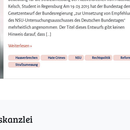
u
i
Kelsch, Student in Regensburg Am 19.03.2015 hat der Bundestag de
t
l
Gesetzentwurf der Bundesregierung „zur Umsetzung von Empfehl
e
2
r
des NSU-Untersuchungsausschusses des Deutschen Bundestages“
)
W
mehrheitlich angenommen. Der Titel dieses Entwurfs gibt keinen
i
Hinweis darauf, dass […]
l
l
Weiterlesen »
e
–
Hassverbrechen
Hate Crimes
NSU
Rechtspolitik
Refor
G
Strafzumessung
u
t
e
s
R
e
c
h
skanzlei
t
?
(