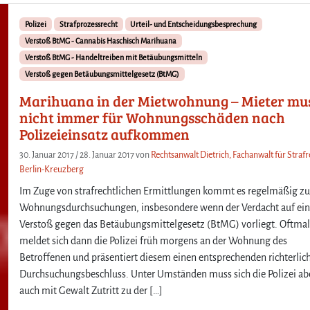
Polizei
Strafprozessrecht
Urteil- und Entscheidungsbesprechung
Verstoß BtMG - Cannabis Haschisch Marihuana
Verstoß BtMG - Handeltreiben mit Betäubungsmitteln
Verstoß gegen Betäubungsmittelgesetz (BtMG)
Marihuana in der Mietwohnung – Mieter mu
nicht immer für Wohnungsschäden nach
Polizeieinsatz aufkommen
30. Januar 2017
/
28. Januar 2017
von
Rechtsanwalt Dietrich, Fachanwalt für Strafr
Berlin-Kreuzberg
Im Zuge von strafrechtlichen Ermittlungen kommt es regelmäßig z
Wohnungsdurchsuchungen, insbesondere wenn der Verdacht auf ei
Verstoß gegen das Betäubungsmittelgesetz (BtMG) vorliegt. Oftmal
meldet sich dann die Polizei früh morgens an der Wohnung des
Betroffenen und präsentiert diesem einen entsprechenden richterlic
Durchsuchungsbeschluss. Unter Umständen muss sich die Polizei ab
auch mit Gewalt Zutritt zu der […]