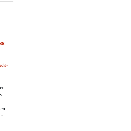
ss
echt -
u
nen
s
hen
er