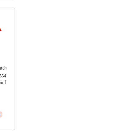
A
s
urch
 334
fünf
n