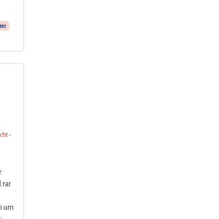
zei
cht -
r
 rar
en um
r