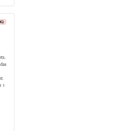
MG)
hts;
 das
ht.
. 1