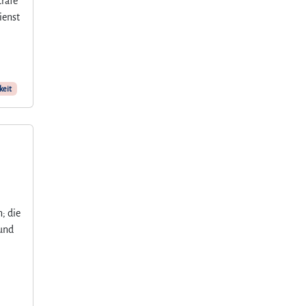
trafe
ienst
keit
; die
 und