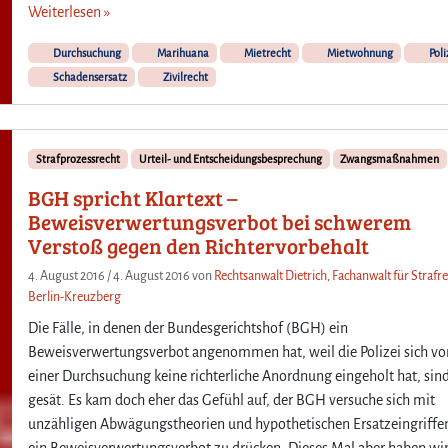
Weiterlesen »
Durchsuchung
Marihuana
Mietrecht
Mietwohnung
Poli
Schadensersatz
Zivilrecht
Strafprozessrecht
Urteil- und Entscheidungsbesprechung
Zwangsmaßnahmen
BGH spricht Klartext –
Beweisverwertungsverbot bei schwerem
Verstoß gegen den Richtervorbehalt
4. August 2016
/
4. August 2016
von
Rechtsanwalt Dietrich, Fachanwalt für Strafre
Berlin-Kreuzberg
Die Fälle, in denen der Bundesgerichtshof (BGH) ein
Beweisverwertungsverbot angenommen hat, weil die Polizei sich vo
einer Durchsuchung keine richterliche Anordnung eingeholt hat, sind
gesät. Es kam doch eher das Gefühl auf, der BGH versuche sich mit
unzähligen Abwägungstheorien und hypothetischen Ersatzeingriff
ein Beweisverwertungsverbot zu drücken. Dieses Mal aber haben wi