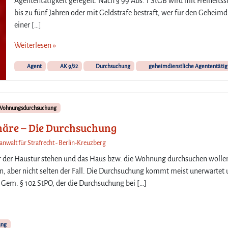
Agententätigkeit geregelt. Nach § 99 Abs. 1 StGB wird mit Freiheitss
bis zu fünf Jahren oder mit Geldstrafe bestraft, wer für den Geheimd
einer […]
Weiterlesen »
Agent
AK 9/22
Durchsuchung
geheimdienstliche Agententätig
Wohnungsdurchsuchung
phäre – Die Durchsuchung
anwalt für Strafrecht - Berlin-Kreuzberg
r der Haustür stehen und das Haus bzw. die Wohnung durchsuchen wollen
, aber nicht selten der Fall. Die Durchsuchung kommt meist unerwartet
n. Gem. § 102 StPO, der die Durchsuchung bei […]
ung