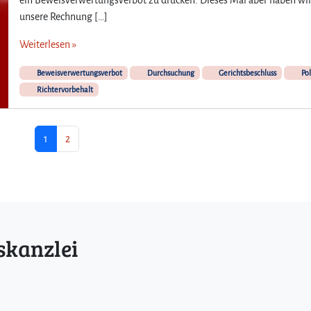
unsere Rechnung […]
Weiterlesen »
Beweisverwertungsverbot
Durchsuchung
Gerichtsbeschluss
Pol
Richtervorbehalt
Aktuelle Seite
Seite
1
2
skanzlei