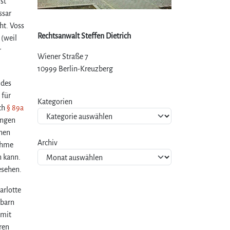
st
ssar
ht. Voss
Rechtsanwalt Steffen Dietrich
 (weil
r
Wiener Straße 7
10999 Berlin-Kreuzberg
 des
 für
Kategorien
ach
§ 89a
ngen
inen
Archiv
nahme
n kann.
esehen.
arlotte
hbarn
 mit
eren