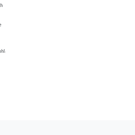
ch
e
hl: