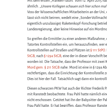
Mit dem ersten „Franken-Tatort“ vom 12. April 2015 ha
ähnlich.
„Unsere Kollegen schauen sich hier schon mal 
Voss der Wissenschaftlichen Mitarbeiterin an der Uni,
lässt sich nicht beirren, wedelt eine „Sonder-Vollmach
eigentlich unzulässige) Raketenkopf-Forschung betri
Landesregierung, aber keine Hinweise auf ein Mordmo
So greifen die Ermittler zu einer anderen Maßnahme, d
Tatortes Kontrollstellen ein, um herauszufinden, wer 
Kontrollstellen auf Straßen und Plätzen ist
§ 111 StPO
.
StGB
, nach
§ 129a StGB
, eine der in dieser Vorschrift 
worden ist. Die Tatsache, dass der Professor mit zwei
Mord gem. § 211 StGB
nahe. Mord ist eine in § 129a A
rechtfertigen, dass die Einrichtung der Kontrollstelle
Dies ist hier der Fall. Tatsächlich sagt dann ein kont
Diesen schwarzen PKW hat auch der Richter Frederik Pa
mit Ranstedt beobachtete. Frau Pahl hatte nämlich ei
nicht erschossen. Getötet hat ihn der Babysitter der P
Frau Pahl hatte. Er hat begriffen, dass Professor Ranst