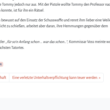
hte Tommy jedoch nur aus. Mit der Pistole wollte Tommy den Professor na
 konnte, ist für ihn ein Rätsel.
bewusst auf den Einsatz der Schusswaffe und rennt ihm lieber eine Weil
h nicht zu schießen, arbeitet aber daran, ihre Hemmungen gegenüber dem
tler
„für so’n Anfang schon … war das schon…“
, Kommissar Voss meinte wo
chsten Tatortes.
rt
chaft
Eine verletzte Unterhaltverpflichtung kann teuer werden.