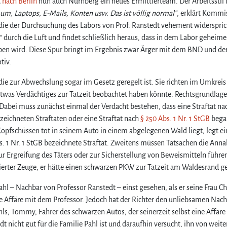
t
nach Berlin
nun auch Nürnberg ein neues Ermittlerteam. Der Arbeitsstil i
um, Laptops, E-Mails, Konten usw. Das ist völlig normal“
, erklärt Kommi
 die der Durchsuchung des Labors von Prof. Ranstedt vehement widerspric
t“ durch die Luft und findet schließlich heraus, dass in dem Labor geheime
eben wird. Diese Spur bringt im Ergebnis zwar Ärger mit dem BND und de
tiv.
ie zur Abwechslung sogar im Gesetz geregelt ist. Sie richten im Umkreis
etwas Verdächtiges zur Tatzeit beobachtet haben könnte. Rechtsgrundlage
 Dabei muss zunächst einmal der Verdacht bestehen, dass eine Straftat n
bezeichneten Straftaten oder eine Straftat nach
§ 250 Abs. 1 Nr. 1 StGB
bega
 Kopfschüssen tot in seinem Auto in einem abgelegenen Wald liegt, legt e
bs. 1 Nr. 1 StGB bezeichnete Straftat. Zweitens müssen Tatsachen die An
 zur Ergreifung des Täters oder zur Sicherstellung von Beweismitteln führe
rollierter Zeuge, er hätte einen schwarzen PKW zur Tatzeit am Waldesrand g
hl – Nachbar von Professor Ranstedt – einst gesehen, als er seine Frau Ch
ne Affäre mit dem Professor. Jedoch hat der Richter den unliebsamen Nac
ahls, Tommy, Fahrer des schwarzen Autos, der seinerzeit selbst eine Affäre
edt nicht gut für die Familie Pahl ist und daraufhin versucht, ihn von weit