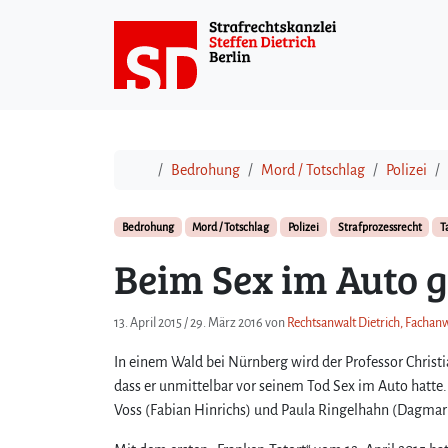
Weiter zum Inhalt
Start
Bedrohung
Mord / Totschlag
Polizei
Bedrohung
Mord / Totschlag
Polizei
Strafprozessrecht
T
Beim Sex im Auto g
13. April 2015
/
29. März 2016
von
Rechtsanwalt Dietrich, Fachanw
In einem Wald bei Nürnberg wird der Professor Christi
dass er unmittelbar vor seinem Tod Sex im Auto hatte
Voss (Fabian Hinrichs) und Paula Ringelhahn (Dagmar