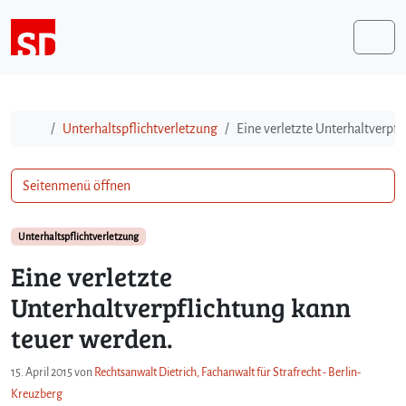
Weiter zum Inhalt
Me
Start
Unterhaltspflichtverletzung
Eine verletzte Unterhaltverpf
Seitenmenü öffnen
Unterhaltspflichtverletzung
Eine verletzte
Unterhaltverpflichtung kann
teuer werden.
15. April 2015
von
Rechtsanwalt Dietrich, Fachanwalt für Strafrecht - Berlin-
Kreuzberg