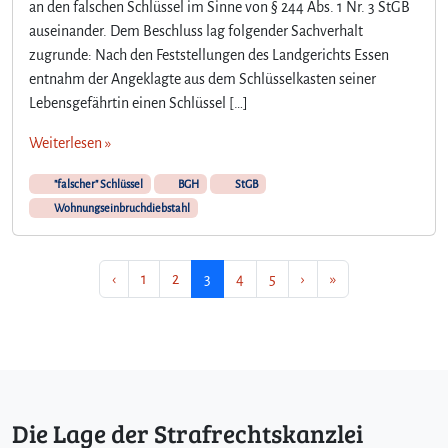
an den falschen Schlüssel im Sinne von § 244 Abs. 1 Nr. 3 StGB
auseinander. Dem Beschluss lag folgender Sachverhalt
zugrunde: Nach den Feststellungen des Landgerichts Essen
entnahm der Angeklagte aus dem Schlüsselkasten seiner
Lebensgefährtin einen Schlüssel […]
Weiterlesen »
"falscher" Schlüssel
BGH
StGB
Wohnungseinbruchdiebstahl
Seitennavigation
Seite
Seite
Aktuelle Seite
Seite
Seite
‹
1
2
3
4
5
›
»
Die Lage der Strafrechtskanzlei