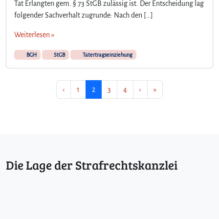
Tat Erlangten gem. § 73 StGB zulässig ist. Der Entscheidung lag
folgender Sachverhalt zugrunde: Nach den […]
Weiterlesen »
BGH
StGB
Tatertragseinziehung
Seitennavigation
Seite
Aktuelle Seite
Seite
Seite
‹
1
2
3
4
›
»
Die Lage der Strafrechtskanzlei