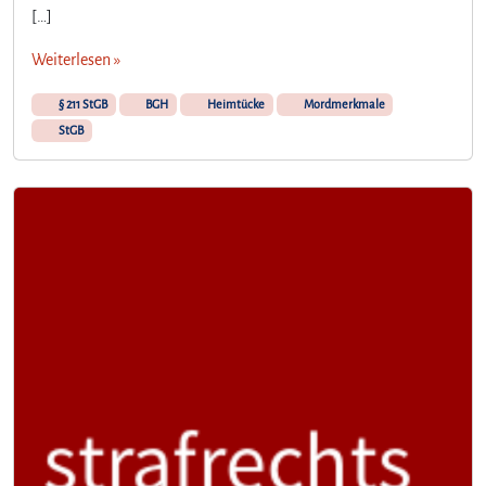
[…]
Weiterlesen »
§ 211 StGB
BGH
Heimtücke
Mordmerkmale
StGB