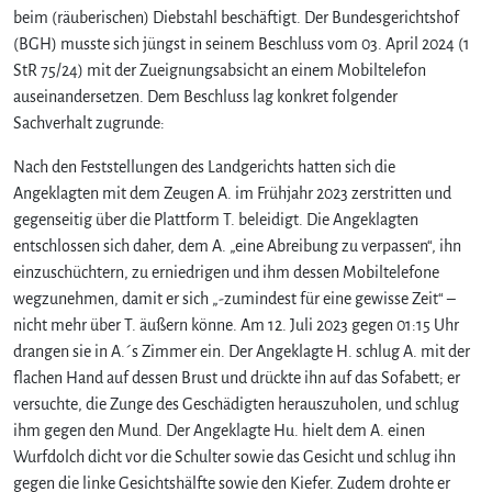
beim (räuberischen) Diebstahl beschäftigt. Der Bundesgerichtshof
(BGH) musste sich jüngst in seinem Beschluss vom 03. April 2024 (1
StR 75/24) mit der Zueignungsabsicht an einem Mobiltelefon
auseinandersetzen. Dem Beschluss lag konkret folgender
Sachverhalt zugrunde:
Nach den Feststellungen des Landgerichts hatten sich die
Angeklagten mit dem Zeugen A. im Frühjahr 2023 zerstritten und
gegenseitig über die Plattform T. beleidigt. Die Angeklagten
entschlossen sich daher, dem A. „eine Abreibung zu verpassen“, ihn
einzuschüchtern, zu erniedrigen und ihm dessen Mobiltelefone
wegzunehmen, damit er sich „-zumindest für eine gewisse Zeit“ –
nicht mehr über T. äußern könne. Am 12. Juli 2023 gegen 01:15 Uhr
drangen sie in A.´s Zimmer ein. Der Angeklagte H. schlug A. mit der
flachen Hand auf dessen Brust und drückte ihn auf das Sofabett; er
versuchte, die Zunge des Geschädigten herauszuholen, und schlug
ihm gegen den Mund. Der Angeklagte Hu. hielt dem A. einen
Wurfdolch dicht vor die Schulter sowie das Gesicht und schlug ihn
gegen die linke Gesichtshälfte sowie den Kiefer. Zudem drohte er