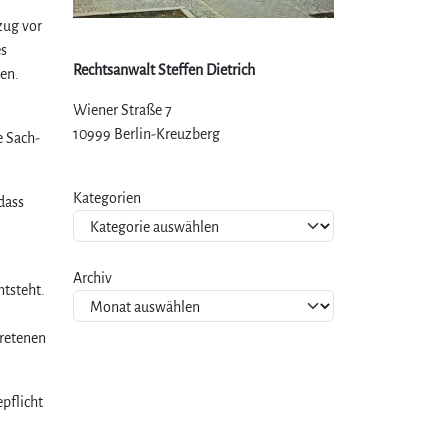
zug vor
es
Rechtsanwalt Steffen Dietrich
ten.
Wiener Straße 7
10999 Berlin-Kreuzberg
e Sach-
Kategorien
dass
Archiv
ntsteht.
tretenen
pflicht