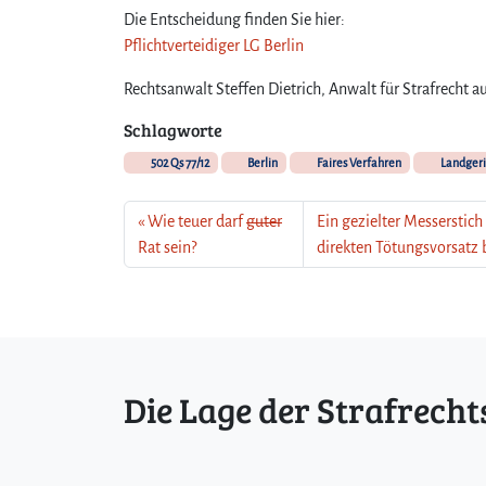
Die Entscheidung finden Sie hier:
Pflichtverteidiger LG Berlin
Rechtsanwalt Steffen Dietrich, Anwalt für Strafrecht au
Schlagworte
502 Qs 77/12
Berlin
Faires Verfahren
Landgeri
Wie teuer darf
guter
Ein gezielter Messerstic
Rat sein?
direkten Tötungsvorsatz 
Die Lage der Strafrecht