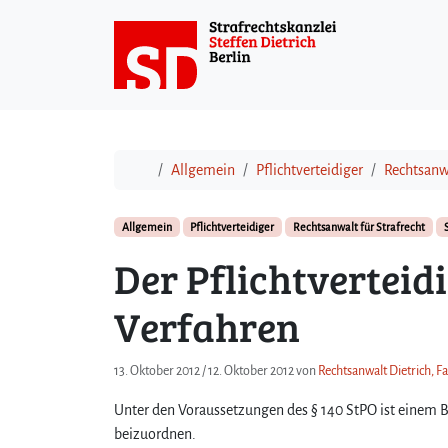
Weiter zum Inhalt
Start
Allgemein
Pflichtverteidiger
Rechtsanwa
Allgemein
Pflichtverteidiger
Rechtsanwalt für Strafrecht
Der Pflichtverteid
Verfahren
13. Oktober 2012
/
12. Oktober 2012
von
Rechtsanwalt Dietrich, F
Unter den Voraussetzungen des § 140 StPO ist einem Be
beizuordnen.