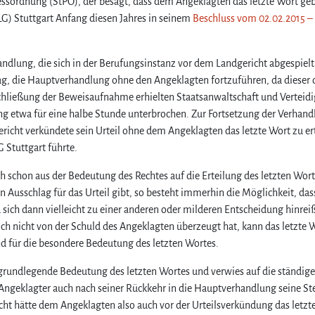
essordnung (StPO), der besagt, dass dem Angeklagten das letzte Wort ge
t
G) Stuttgart Anfang diesen Jahres in seinem
Beschluss vom 02.02.2015 – 
z
t
e
lung, die sich in der Berufungsinstanz vor dem Landgericht abgespielt 
W
g, die Hauptverhandlung ohne den Angeklagten fortzuführen, da dieser 
o
hließung der Beweisaufnahme erhielten Staatsanwaltschaft und Verteid
r
g etwa für eine halbe Stunde unterbrochen. Zur Fortsetzung der Verhan
t
icht verkündete sein Urteil ohne dem Angeklagten das letzte Wort zu ert
i
m
G Stuttgart führte.
S
h schon aus der Bedeutung des Rechtes auf die Erteilung des letzten Wort
t
r
n Ausschlag für das Urteil gibt, so besteht immerhin die Möglichkeit, das
a
 sich dann vielleicht zu einer anderen oder milderen Entscheidung hinrei
f
noch nicht von der Schuld des Angeklagten überzeugt hat, kann das letzte 
p
und für die besondere Bedeutung des letzten Wortes.
r
o
 grundlegende Bedeutung des letzten Wortes und verwies auf die ständige
z
Angeklagter auch nach seiner Rückkehr in die Hauptverhandlung seine St
e
cht hätte dem Angeklagten also auch vor der Urteilsverkündung das letzt
s