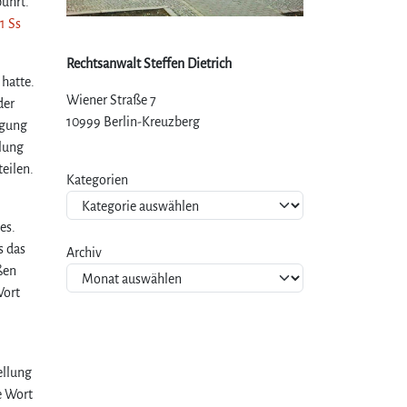
bührt.
1 Ss
Rechtsanwalt Steffen Dietrich
hatte.
Wiener Straße 7
der
10999 Berlin-Kreuzberg
igung
dlung
eilen.
Kategorien
es.
s das
Archiv
ßen
Wort
ellung
e Wort