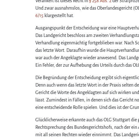
Verankert ist dieses Recht in
§ 258 Abs. 2
der Strafproz
Und zwar ausnahmslos, wie das Oberlandesgericht (OL
6/15
klargestellt hat.
Ausgangspunkt der Entscheidung war eine Hauptverhand
Das Landgericht beschloss am zweiten Verhandlungsta
Verhandlung eigenmächtig fortgeblieben war. Nach Sc
das letzte Wort. Daraufhin wurde die Hauptverhandlun
war auch der Angeklagte wieder anwesend. Das Landger
Ein Fehler, der zur Aufhebung des Urteils durch das OL
Die Begründung der Entscheidung ergibt sich eigentlic
Denn auch wenn das letzte Wort in der Praxis selten de
Gericht die Worte des Angeklagten auf sich wirken und
lässt. Zumindest in Fällen, in denen sich das Gericht 
eine entscheidende Rolle spielen. Und dies ist der Gr
Glücklicherweise erkannte auch das OLG Stuttgart die
Rechtsprechung des Bundesgerichtshofs, nach der ein 
mit all seinen Rechten wieder einnimmt. Das Landgeri