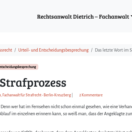
Rechtsanwalt Dietrich – Fachanwalt
ssrecht
Urteil- und Entscheidungsbesprechung
Das letzte Wort im S
Entscheidungsbesprechung
 Strafprozess
z
h, Fachanwalt für Strafrecht - Berlin-Kreuzberg
|
2 Kommentare
u
. Denn wer hat im Fernsehen nicht schon einmal gesehen, wie eine Verha
D
a
 Ablauf im einzelnen erinnern kann, so weiß man, dass der Angeklagte zu
s
l
e