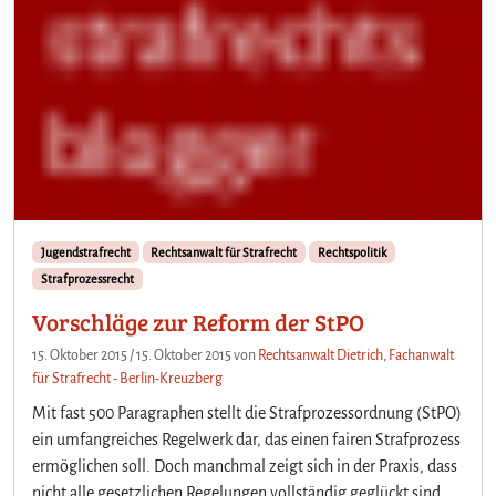
e
s
s
Jugendstrafrecht
Rechtsanwalt für Strafrecht
Rechtspolitik
Strafprozessrecht
Vorschläge zur Reform der StPO
15. Oktober 2015
/
15. Oktober 2015
von
Rechtsanwalt Dietrich, Fachanwalt
für Strafrecht - Berlin-Kreuzberg
Mit fast 500 Paragraphen stellt die Strafprozessordnung (StPO)
ein umfangreiches Regelwerk dar, das einen fairen Strafprozess
ermöglichen soll. Doch manchmal zeigt sich in der Praxis, dass
nicht alle gesetzlichen Regelungen vollständig geglückt sind.