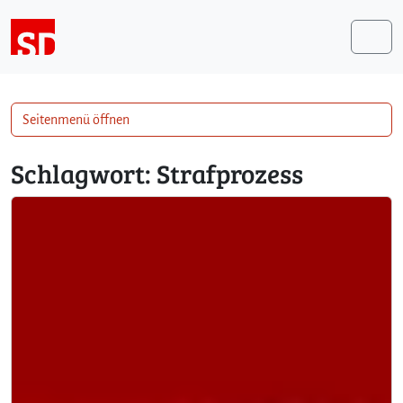
Weiter zum Inhalt
Me
Seitenmenü öffnen
Schlagwort:
Strafprozess