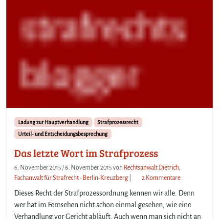
Ladung zur Hauptverhandlung
Strafprozessrecht
Urteil- und Entscheidungsbesprechung
Das letzte Wort im Strafprozess
6. November 2015
/
6. November 2015
von
Rechtsanwalt Dietrich,
z
Fachanwalt für Strafrecht - Berlin-Kreuzberg
|
2 Kommentare
u
Dieses Recht der Strafprozessordnung kennen wir alle. Denn
D
wer hat im Fernsehen nicht schon einmal gesehen, wie eine
a
Verhandlung vor Gericht abläuft. Auch wenn man sich nicht an
s