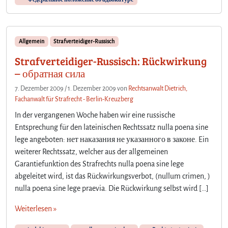
e
p
r
i
-
e
R
l
Allgemein
Strafverteidiger-Russisch
u
e
s
Strafverteidiger-Russisch: Rückwirkung
r
s
w
– обратная сила
i
i
7. Dezember 2009
/
1. Dezember 2009
von
Rechtsanwalt Dietrich,
s
r
Fachanwalt für Strafrecht - Berlin-Kreuzberg
c
d
h
,
In der vergangenen Woche haben wir eine russische
:
w
Entsprechung für den lateinischen Rechtssatz nulla poena sine
S
e
lege angeboten: нет наказания не указанного в законе. Ein
t
n
weiterer Rechtssatz, welcher aus der allgemeinen
r
n
Garantiefunktion des Strafrechts nulla poena sine lege
a
d
f
abgeleitet wird, ist das Rückwirkungsverbot, (nullum crimen, )
a
g
s
nulla poena sine lege praevia. Die Rückwirkung selbst wird […]
e
G
s
e
Weiterlesen »
e
l
t