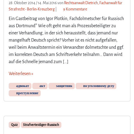
28. Oktober 2014
/
14. Mai 2016
von
Rechtsanwalt Dietrich, Fachanwalt für
z
Strafrecht - Berlin-Kreuzberg
|
9 Kommentare
u
Ein Gastbeitrag von Igor Plotkin, Fachdolmetscher für Russisch
M
aus Dortmund* Wie oft geht man als Prozessbeteiligter zu
o
einer Verhandlung, in der sich herausstellt, dass jemand nur
n
mangelhaft Deutsch spricht? Vorher ist es nicht aufgefallen,
e
y
weil beim Anwaltstermin ein Verwandter dolmetschte und ggf.
M
im korrekten Deutsch am Schriftverkehr teilnahm… Dann wird
a
auf die Schnelle jemand zum […]
k
e
Weiterlesen »
s
t
адвокат
акт
защитник
по уголовному делу
h
преступление
e
W
o
r
l
Quiz
Strafverteidiger-Russisch
d