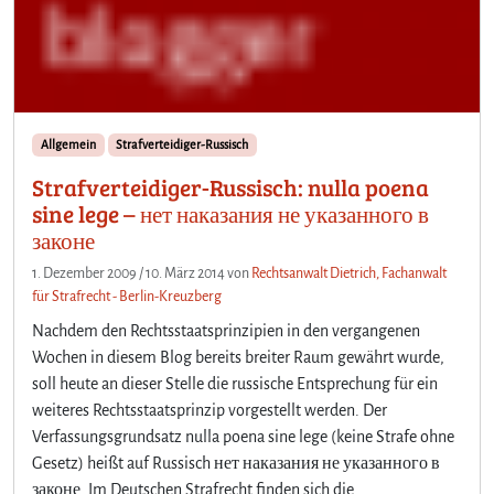
g
e
n
k
n
a
Allgemein
Strafverteidiger-Russisch
p
Strafverteidiger-Russisch: nulla poena
p
i
sine lege – нет наказания не указанного в
s
законе
t
1. Dezember 2009
/
10. März 2014
von
Rechtsanwalt Dietrich, Fachanwalt
für Strafrecht - Berlin-Kreuzberg
Nachdem den Rechtsstaatsprinzipien in den vergangenen
Wochen in diesem Blog bereits breiter Raum gewährt wurde,
soll heute an dieser Stelle die russische Entsprechung für ein
weiteres Rechtsstaatsprinzip vorgestellt werden. Der
Verfassungsgrundsatz nulla poena sine lege (keine Strafe ohne
Gesetz) heißt auf Russisch нет наказания не указанного в
законе. Im Deutschen Strafrecht finden sich die