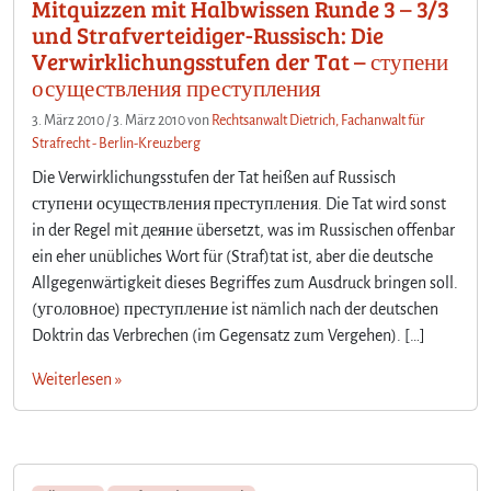
Mitquizzen mit Halbwissen Runde 3 – 3/3
G
o
und Strafverteidiger-Russisch: Die
R
Verwirklichungsstufen der Tat – ступени
o
осуществления преступления
u
n
3. März 2010
/
3. März 2010
von
Rechtsanwalt Dietrich, Fachanwalt für
d
Strafrecht - Berlin-Kreuzberg
:
Die Verwirklichungsstufen der Tat heißen auf Russisch
W
ступени осуществления преступления. Die Tat wird sonst
i
in der Regel mit деяние übersetzt, was im Russischen offenbar
e
ein eher unübliches Wort für (Straf)tat ist, aber die deutsche
s
c
Allgegenwärtigkeit dieses Begriffes zum Ausdruck bringen soll.
h
(уголовное) преступление ist nämlich nach der deutschen
n
Doktrin das Verbrechen (im Gegensatz zum Vergehen). […]
e
l
Weiterlesen »
l
a
u
s
e