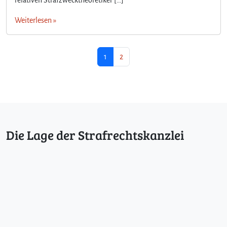
relativen Strafzwecktheoretiker […]
Weiterlesen »
Seitennavigation
Aktuelle Seite
Seite
1
2
Die Lage der Strafrechtskanzlei