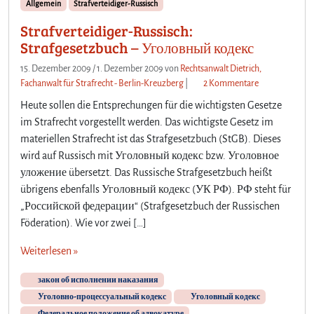
Allgemein
Strafverteidiger-Russisch
i
Strafverteidiger-Russisch:
n
e
Strafgesetzbuch – Уголовный кодекс
m
15. Dezember 2009
/
1. Dezember 2009
von
Rechtsanwalt Dietrich,
A
z
Fachanwalt für Strafrecht - Berlin-Kreuzberg
|
2 Kommentare
n
u
w
Heute sollen die Entsprechungen für die wichtigsten Gesetze
S
a
im Strafrecht vorgestellt werden. Das wichtigste Gesetz im
t
l
materiellen Strafrecht ist das Strafgesetzbuch (StGB). Dieses
r
t
wird auf Russisch mit Уголовный кодекс bzw. Уголовное
a
e
f
уложение übersetzt. Das Russische Strafgesetzbuch heißt
i
v
n
übrigens ebenfalls Уголовный кодекс (УК РФ). РФ steht für
e
F
„Российской федерации“ (Strafgesetzbuch der Russischen
r
u
Föderation). Wie vor zwei […]
t
ß
e
b
Weiterlesen »
i
a
d
l
закон об исполнении наказания
i
l
Уголовно-процессуальный кодекс
Уголовный кодекс
g
s
Федеральное положение об адвокатуре