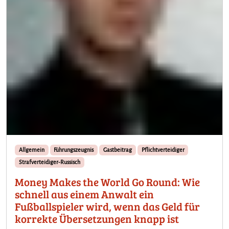
Allgemein
Führungszeugnis
Gastbeitrag
Pflichtverteidiger
Strafverteidiger-Russisch
Money Makes the World Go Round: Wie
schnell aus einem Anwalt ein
Fußballspieler wird, wenn das Geld für
korrekte Übersetzungen knapp ist