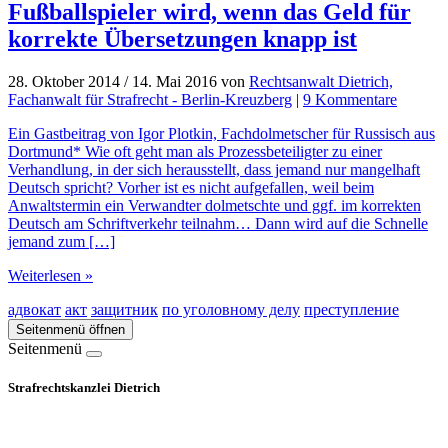
Fußballspieler wird, wenn das Geld für
korrekte Übersetzungen knapp ist
28. Oktober 2014
/
14. Mai 2016
von
Rechtsanwalt Dietrich,
zu
Fachanwalt für Strafrecht - Berlin-Kreuzberg
|
9 Kommentare
Money
Ein Gastbeitrag von Igor Plotkin, Fachdolmetscher für Russisch aus
Makes
Dortmund* Wie oft geht man als Prozessbeteiligter zu einer
the
Verhandlung, in der sich herausstellt, dass jemand nur mangelhaft
World
Deutsch spricht? Vorher ist es nicht aufgefallen, weil beim
Go
Anwaltstermin ein Verwandter dolmetschte und ggf. im korrekten
Round:
Deutsch am Schriftverkehr teilnahm… Dann wird auf die Schnelle
Wie
jemand zum […]
schnell
aus
Weiterlesen »
einem
Anwalt
адвокат
акт
защитник
по уголовному делу
преступление
ein
Seitenmenü öffnen
Fußballs
Seitenmenü
wird,
wenn
das
Strafrechtskanzlei Dietrich
Geld
für
korrekte