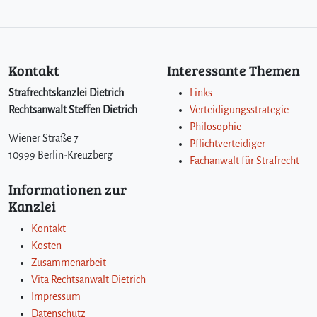
a
u
s
e
Kontakt
Interessante Themen
i
n
Strafrechtskanzlei Dietrich
Links
e
Rechtsanwalt Steffen Dietrich
Verteidigungsstrategie
m
Philosophie
A
Wiener Straße 7
Pflichtverteidiger
n
10999 Berlin-Kreuzberg
w
Fachanwalt für Strafrecht
a
Informationen zur
l
Kanzlei
t
e
Kontakt
i
Kosten
n
Zusammenarbeit
F
u
Vita Rechtsanwalt Dietrich
ß
Impressum
b
Datenschutz