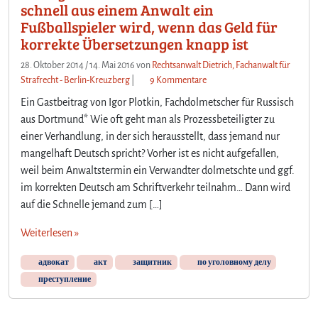
schnell aus einem Anwalt ein
Fußballspieler wird, wenn das Geld für
korrekte Übersetzungen knapp ist
28. Oktober 2014
/
14. Mai 2016
von
Rechtsanwalt Dietrich, Fachanwalt für
z
Strafrecht - Berlin-Kreuzberg
|
9 Kommentare
u
Ein Gastbeitrag von Igor Plotkin, Fachdolmetscher für Russisch
M
aus Dortmund* Wie oft geht man als Prozessbeteiligter zu
o
einer Verhandlung, in der sich herausstellt, dass jemand nur
n
mangelhaft Deutsch spricht? Vorher ist es nicht aufgefallen,
e
y
weil beim Anwaltstermin ein Verwandter dolmetschte und ggf.
M
im korrekten Deutsch am Schriftverkehr teilnahm… Dann wird
a
auf die Schnelle jemand zum […]
k
e
Weiterlesen »
s
t
адвокат
акт
защитник
по уголовному делу
h
преступление
e
W