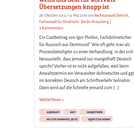
Übersetzungen knapp ist
28. Oktober 2014
/
14. Mai 2016
von
Rechtsanwalt Dietrich,
Fachanwalt für Strafrecht - Berlin-Kreuzberg
|
z
9 Kommentare
u
Ein Gastbeitrag von Igor Plotkin, Fachdolmetscher
M
für Russisch aus Dortmund* Wie oft geht man als
o
Prozessbeteiligter zu einer Verhandlung, in der sich
n
herausstellt, dass jemand nur mangelhaft Deutsch
e
y
spricht? Vorher ist es nicht aufgefallen, weil beim
M
Anwaltstermin ein Verwandter dolmetschte und ggf
a
im korrekten Deutsch am Schriftverkehr teilnahm…
k
Dann wird auf die Schnelle jemand zum […]
e
s
Weiterlesen »
t
h
адвокат
акт
защитник
e
по уголовному делу
преступление
W
o