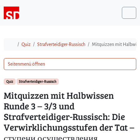
Weiter zum Inhalt
Me
Start
Quiz
Strafverteidiger-Russisch
Mitquizzen mit Halbwiss
Seitenmenü öffnen
Quiz
Strafverteidiger-Russisch
Mitquizzen mit Halbwissen
Runde 3 – 3/3 und
Strafverteidiger-Russisch: Die
Verwirklichungsstufen der Tat –
ступени осуществления