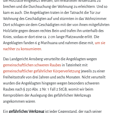
die Holzlatte eingesetzt werden, um erwarteten Widerstand zu
brechen und die Durchsuchung der Wohnung zu erleichtern. Und so
kam es auch. Die Angeklagten traten in der Tatnacht die Tür zur
Wohnung des Geschädigten auf und stürmten in das Wohnzimmer.
Dort schlugen sie dem Geschädigten mit der von ihnen mitgeführten
Holzlatte gegen dessen rechtes Bein und trafen ihn unterhalb des
Knies, sodass er dort eine ca. 2 cm lange Platzwunde erlitt. Die
Angeklagten fanden 6 g Marihuana und nahmen diese mit,
um sie
nachher zu konsumieren
.
Das Landgericht Arnsberg verurteilte die Angeklagten wegen
gemeinschaftlichen schweren Raubes
in Tateinheit mit
gemeinschaftlicher gefährlicher Körperverletzung
jeweils zu einer
Freiheitsstrafe von drei Jahren und sechs Monaten. Nicht verurteilt
wurden die Angeklagten hingegen wegen besonders schweren
Raubes nach § 250 Abs. 2 Nr. 1 Fall 2 StGB, womit wir beim
Kernproblem der Auslegung des gefährlichen Werkzeugs
angekommen wären.
Ein
gefährliches Werkzeug
ist jeder Gegenstand, der nach seiner