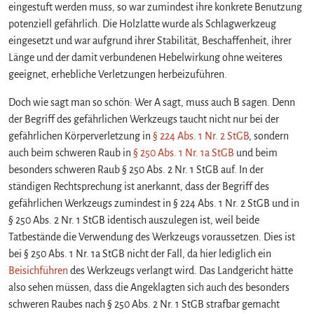
eingestuft werden muss, so war zumindest ihre konkrete Benutzung
potenziell gefährlich. Die Holzlatte wurde als Schlagwerkzeug
eingesetzt und war aufgrund ihrer Stabilität, Beschaffenheit, ihrer
Länge und der damit verbundenen Hebelwirkung ohne weiteres
geeignet, erhebliche Verletzungen herbeizuführen.
Doch wie sagt man so schön: Wer A sagt, muss auch B sagen. Denn
der Begriff des gefährlichen Werkzeugs taucht nicht nur bei der
gefährlichen Körperverletzung in
§ 224 Abs. 1 Nr. 2 StGB
, sondern
auch beim schweren Raub in
§ 250 Abs. 1 Nr. 1a StGB
und beim
besonders schweren Raub § 250 Abs. 2 Nr. 1 StGB auf. In der
ständigen Rechtsprechung ist anerkannt, dass der Begriff des
gefährlichen Werkzeugs zumindest in § 224 Abs. 1 Nr. 2 StGB und in
§ 250 Abs. 2 Nr. 1 StGB identisch auszulegen ist, weil beide
Tatbestände die Verwendung des Werkzeugs voraussetzen. Dies ist
bei § 250 Abs. 1 Nr. 1a StGB nicht der Fall, da hier lediglich ein
Beisichführen
des Werkzeugs verlangt wird. Das Landgericht hätte
also sehen müssen, dass die Angeklagten sich auch des besonders
schweren Raubes nach § 250 Abs. 2 Nr. 1 StGB strafbar gemacht