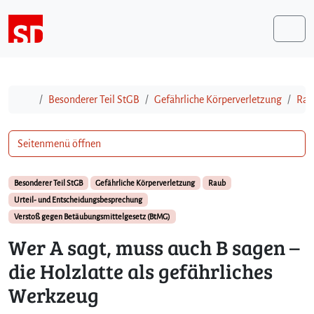
Weiter zum Inhalt
Me
Start
Besonderer Teil StGB
Gefährliche Körperverletzung
Rau
Seitenmenü öffnen
Besonderer Teil StGB
Gefährliche Körperverletzung
Raub
Urteil- und Entscheidungsbesprechung
Verstoß gegen Betäubungsmittelgesetz (BtMG)
Wer A sagt, muss auch B sagen –
die Holzlatte als gefährliches
Werkzeug