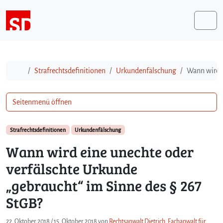
Weiter zum Inhalt
Me
Start
Strafrechtsdefinitionen
Urkundenfälschung
Wann wird e
Seitenmenü öffnen
Strafrechtsdefinitionen
Urkundenfälschung
Wann wird eine unechte oder
verfälschte Urkunde
„gebraucht“ im Sinne des § 267
StGB?
22. Oktober 2018
/
15. Oktober 2018
von
Rechtsanwalt Dietrich, Fachanwalt für